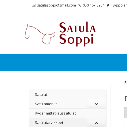
Skip
Skip
satulasoppi@gmail.com
050 467 8964
Pyyppölän
to
to
navigation
content
E
Satulat
Satulamerkit
Ryder mittatilaussatulat
Satulatarvikkeet
–