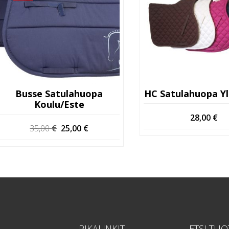
Busse Satulahuopa
HC Satulahuopa Yl
Koulu/este
28,00
€
Alkuperäinen
Nykyinen
35,00
€
25,00
€
hinta
hinta
oli:
on:
35,00 €.
25,00 €.
PIKALINKIT
ETSI TUO