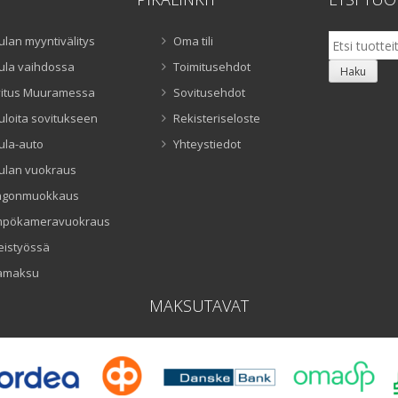
Etsi:
ulan myyntivälitys
Oma tili
ula vaihdossa
Toimitusehdot
Haku
itus Muuramessa
Sovitusehdot
uloita sovitukseen
Rekisteriseloste
ula-auto
Yhteystiedot
ulan vuokraus
ngonmuokkaus
mpökameravuokraus
eistyössä
amaksu
MAKSUTAVAT