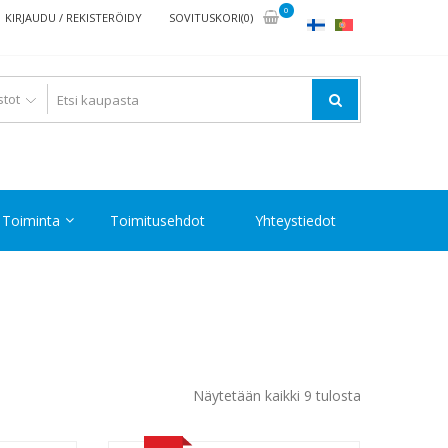
0
KIRJAUDU / REKISTERÖIDY
SOVITUSKORI(0)
Toiminta
Toimitusehdot
Yhteystiedot
Halvin
Näytetään kaikki 9 tulosta
ensin