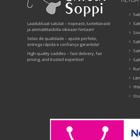
Sat
Laadukkaat satulat – nopeasti, luotettavasti
Sat
ja ammattitaidolla oikeaan hintaan!
Sov
Selas de qualidade – ajuste perfeito,
Sat
entrega rápida e confiança garantida!
Sat
High-quality saddles – fast delivery, fair
pricing, and trusted expertise!
Sat
Ru
Lä
Yht
Os