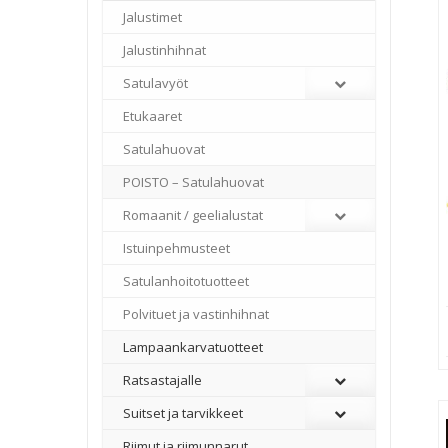
Jalustimet
Jalustinhihnat
Satulavyöt
Etukaaret
Satulahuovat
POISTO – Satulahuovat
Romaanit / geelialustat
Istuinpehmusteet
Satulanhoitotuotteet
Polvituet ja vastinhihnat
Lampaankarvatuotteet
Ratsastajalle
Suitset ja tarvikkeet
Riimut ja riimunnarut