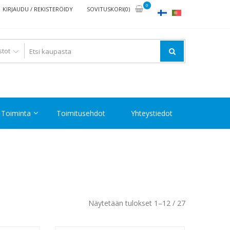
0
KIRJAUDU / REKISTERÖIDY
SOVITUSKORI(0)
Toiminta
Toimitusehdot
Yhteystiedot
Halvin
Näytetään tulokset 1–12 / 27
ensin