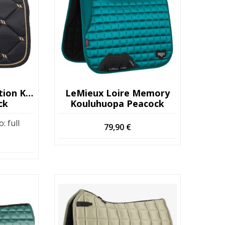
BOT Nights Collection Kouluhuopa
LeMieux Loire Memory
ck
Kouluhuopa Peacock
o
:
full
79,90
€