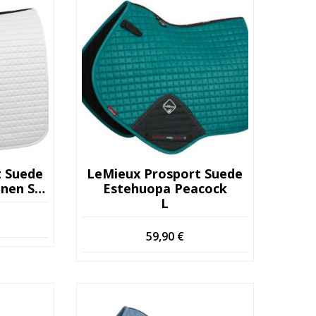
t Suede
LeMieux Prosport Suede
en S/M
Estehuopa Peacock
L
59,90
€