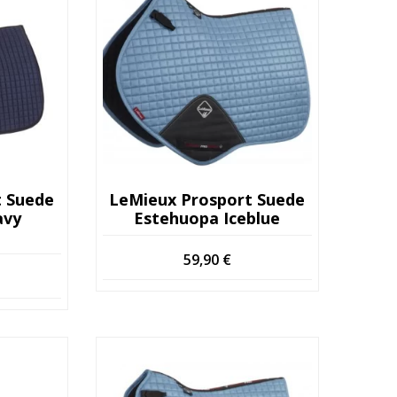
t Suede
LeMieux Prosport Suede
avy
Estehuopa Iceblue
59,90
€