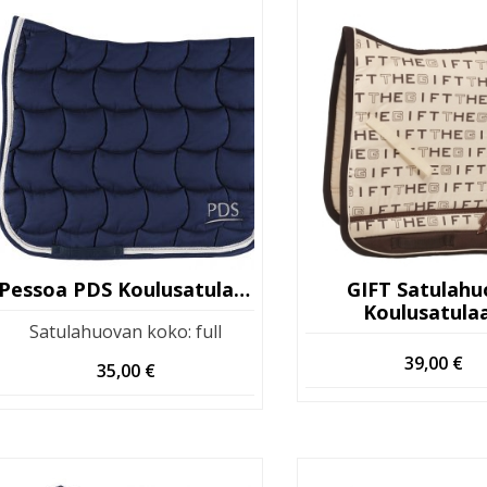
Pessoa PDS Koulusatulahuopa
GIFT Satulah
Koulusatula
Satulahuovan koko
:
full
39,00
€
35,00
€