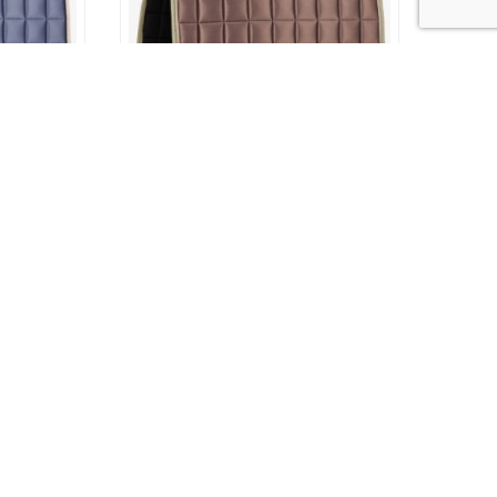
lassic
LeMieux Loire Classic
 Blue
Kouluhuopa Walnut
S/M
79,90
€