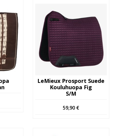
uopa
LeMieux Prosport Suede
an
Kouluhuopa Fig
S/M
59,90
€