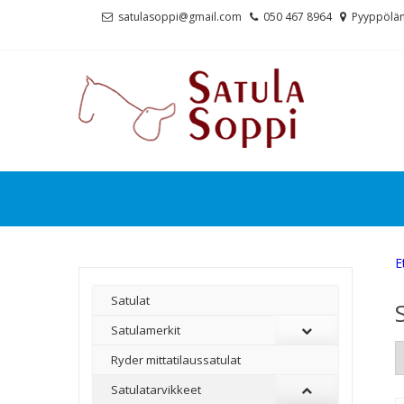
Skip
Skip
satulasoppi@gmail.com
050 467 8964
Pyyppölän
to
to
navigation
content
E
Satulat
Satulamerkit
Ryder mittatilaussatulat
Satulatarvikkeet
–