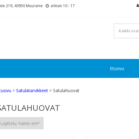
tie 219, 40950 Muurame
arkisin 10 - 17
Etusivu
tusivu
>
Satulatarvikkeet
> Satulahuovat
SATULAHUOVAT