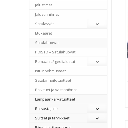
Jalustimet
Jalustinhihnat
Satulavyöt
Etukaaret
Satulahuovat
POISTO – Satulahuovat
Romaanit / geelialustat
Istuinpehmusteet
Satulanhoitotuotteet
Polvituet ja vastinhihnat
Lampaankarvatuotteet
Ratsastajalle
Suitset ja tarvikkeet
Riimut ja riimunnarut