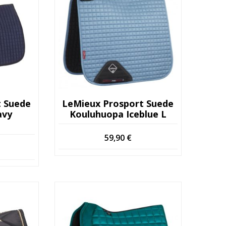
t Suede
LeMieux Prosport Suede
avy
Kouluhuopa Iceblue L
59,90
€