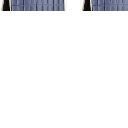
LeMieux Loire Classic
LeMieux Loire C
Kouluhuopa Jay Blue
Kouluhuopa Jay
S/M
L
79,90
€
79,90
€