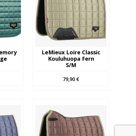
Memory
LeMieux Loire Classic
age
Kouluhuopa Fern
S/M
79,90
€