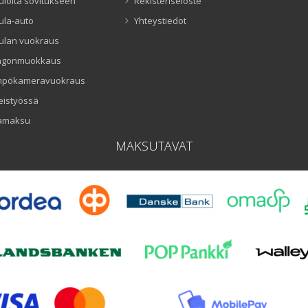
uloita sovitukseen
Rekisteriseloste
ula-auto
Yhteystiedot
ulan vuokraus
ngonmuokkaus
mpökameravuokraus
eistyössä
amaksu
MAKSUTAVAT