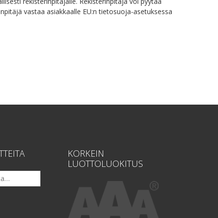
lisesti rekisterinpitäjälle. Rekisterinpitäjä voi pyytää
inpitäjä vastaa asiakkaalle EU:n tietosuoja-asetuksessa
TTEITA
KORKEIN
LUOTTOLUOKITUS