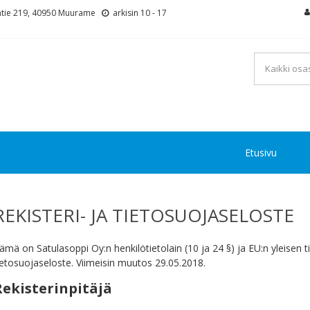
tie 219, 40950 Muurame
arkisin 10 - 17
Etusivu
REKISTERI- JA TIETOSUOJASELOSTE
ämä on Satulasoppi Oy:n henkilötietolain (10 ja 24 §) ja EU:n yleisen
ietosuojaseloste. Viimeisin muutos 29.05.2018.
Rekisterinpitäjä