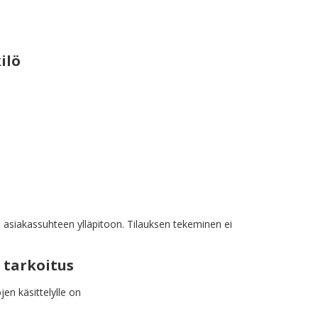
ilö
 asiakassuhteen ylläpitoon. Tilauksen tekeminen ei
 tarkoitus
en käsittelylle on