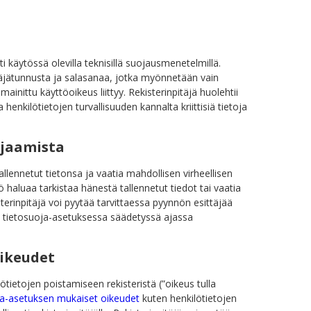
i käytössä olevilla teknisillä suojausmenetelmillä.
täjätunnusta ja salasanaa, jotka myönnetään vain
ainittu käyttöoikeus liittyy. Rekisterinpitäjä huolehtii
 henkilötietojen turvallisuuden kannalta kriittisiä tietoja
rjaamista
 tallennetut tietonsa ja vaatia mahdollisen virheellisen
ö haluaa tarkistaa hänestä tallennetut tiedot tai vaatia
kisterinpitäjä voi pyytää tarvittaessa pyynnön esittäjää
:n tietosuoja-asetuksessa säädetyssä ajassa
oikeudet
ötietojen poistamiseen rekisteristä (”oikeus tulla
oja-asetuksen mukaiset oikeudet
kuten henkilötietojen