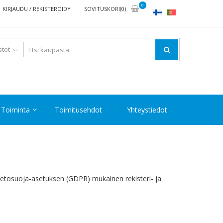
0
KIRJAUDU / REKISTERÖIDY
SOVITUSKORI(0)
Toiminta
Toimitusehdot
Yhteystiedot
 tietosuoja-asetuksen (GDPR) mukainen rekisteri- ja