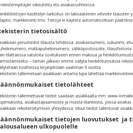
 rekisterinpitäjän oikeutettu etu asiakassuhteessa.
enkilötietojen käsittelyn tarkoitus on lakisääteinen velvoite tilausten
lläpito, markkinointi tms. Tietoja ei käytetä automatisoituun päätöksen
Rekisterin tietosisältö
siakkaan perustiedot tilausta tehdessä: asiakasnumero, sukunimi, etu
uhelinnumero, matkapuhelinnumero, sähköpostiosoite, tilaushistoria 
ain tilattaessa satuloita sovitukseen ennen maksua ja henkilötunnusta
armistamiseksi – tämän jälkeen emme säilytä henkilötunnuksia rekiste
äilytetään tositteissa kirjanpitolain vaatiman 6 vuotta.
ekisteriin tallennetaan asiakkaan antama lupa lähettää markkinointivie
Säännönmukaiset tietolähteet
ekisteriin tallennettavat tiedot saadaan asiakkaalta mm. www-lomakkeil
opimuksista, asiakastapaamisista ja muista tilanteista, joissa asiakas
siakkaan rekisteröitymisen yhteydessä. Muut tiedot tallentuvat asia
Säännönmukaiset tietojen luovutukset ja ti
talousalueen ulkopuolelle