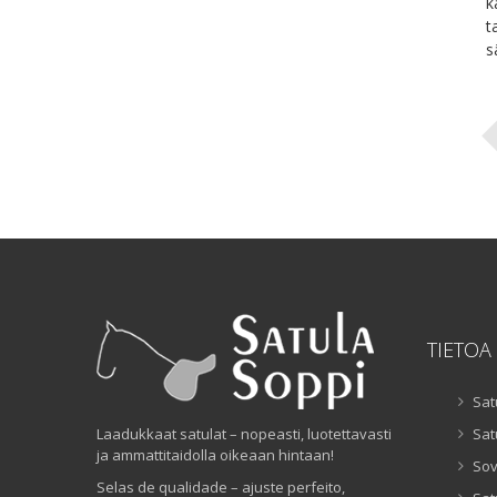
k
t
s
TIETOA
Sat
Laadukkaat satulat – nopeasti, luotettavasti
Sat
ja ammattitaidolla oikeaan hintaan!
Sov
Selas de qualidade – ajuste perfeito,