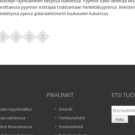
äsittelyn rajoittaminen tietyissä tilanteissa. Pyynnöt tulee lähettää kirjal
arvittaessa pyynnön esittäjää todistamaan henkilöllisyytensä. Rekister
äädetyssä ajassa (pääsääntöisesti kuukauden kuluessa).
PIKALINKIT
ETSI TUO
Etsi:
ulan myyntivälitys
Oma tili
ula vaihdossa
Toimitusehdot
Haku
itus Muuramessa
Sovitusehdot