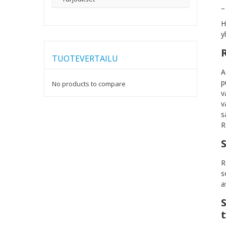
–
H
y
TUOTEVERTAILU
A
p
No products to compare
v
v
s
R
R
s
a