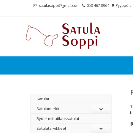
Skip
Skip
satulasoppi@gmail.com
050 467 8964
Pyyppölän
to
to
navigation
content
Satulat
T
Satulamerkit
t
Ryder mittatilaussatulat
Satulatarvikkeet
–