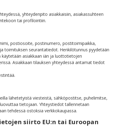
 yhteydessä, yhteydenpito asiakkaisiin, asiakassuhteen
tekoon tai profilointiin.
nimi, postiosoite, postinumero, postitoimipaikka,
ja toimituksen seurantatiedot. Henkilötunnus pyydetään
 käytetään asiakkaan iän ja luottotietojen
rissä. Asiakkaan tilauksen yhteydessä antamat tiedot
stintää.
la lähetetyistä viesteistä, sähköpostitse, puhelimitse,
 luovuttaa tietojaan. Yhteystiedot tallennetaan
kkaan tehdessä ostoksia verkkokaupassa.
etojen siirto EU:n tai Euroopan