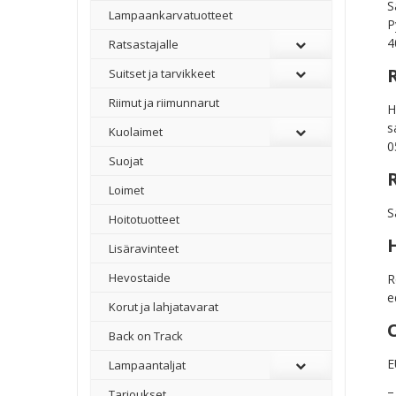
S
Lampaankarvatuotteet
P
4
Ratsastajalle
Suitset ja tarvikkeet
Riimut ja riimunnarut
H
s
Kuolaimet
0
Suojat
Loimet
S
Hoitotuotteet
Lisäravinteet
Hevostaide
R
e
Korut ja lahjatavarat
Back on Track
E
Lampaantaljat
–
Tarjoukset