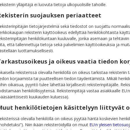
ekisterin ylläpitäjä ei luovuta tietoja ulkopuolisille tahoille.
Rekisterin suojauksen periaatteet
ekisterinpitäjän tietojärjestelmä sekä tiedostot on suojattu normaalist
erkkokaupan rekisterin käyttöoikeus edellyttää henkilökohtaista käyt
ekisterinpitäjän henkilökuntaan kuuluvalle, jonka asemaan ja tehtäviin m
iitä, että tallennettuja tietoja sekä palvelimien käyttöoikeuksia ja muita
äsitellään luottamuksellisesti.
Tarkastusoikeus ja oikeus vaatia tiedon ko
okaisella rekisterissä olevalla henkilöllä on oikeus tarkistaa rekisteriin
iedon korjaamista tai puutteellisen tiedon täydentämistä. Mikäli henkil
iihin oikaisua, pyyntö tulee lähettää kirjallisesti rekisterinpitäjälle. Re
odistamaan henkilöllisyytensä. Rekisterinpitäjä vastaa asiakkaalle EU
pääsääntöisesti kuukauden kuluessa).
Muut henkilötietojen käsittelyyn liittyvät 
ekisterissä olevalla henkilöllä on oikeus pyytää häntä koskevien henkil
nohdetuksi”). Niin ikään rekisteröidyillä on muut
EU:n yleisen tietosu