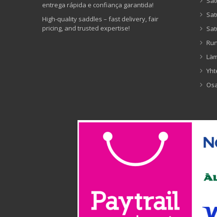
Sat
entrega rápida e confiança garantida!
Sat
High-quality saddles – fast delivery, fair
pricing, and trusted expertise!
Sat
Ru
Lä
Yht
Os