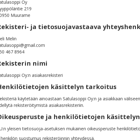
atulasoppi Oy
yyppöläntie 219
0950 Muurame
Rekisteri- ja tietosuojavastaava yhteyshenk
eli Melin
atulasoppi@gmail.com
50 467 8964
Rekisterin nimi
atulasoppi Oy:n asiakasrekisteri
Henkilötietojen käsittelyn tarkoitus
ekisteriä käytetään ainoastaan Satulasoppi Oy:n ja asiakkaan väliseen
dellytä rekisteröitymistä asiakasrekisteriin.
Oikeusperuste ja henkilötietojen käsittelyn
U:n yleisen tietosuoja-asetuksen mukainen oikeusperuste henkilötietoj
 henkilön suostumus rekisteröinnin yhteydessä.