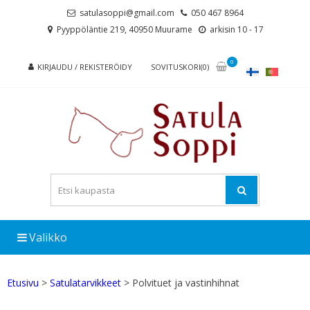
Skip
Skip
satulasoppi@gmail.com
050 467 8964
to
to
Pyyppöläntie 219, 40950 Muurame
arkisin 10 - 17
navigation
content
0
KIRJAUDU / REKISTERÖIDY
SOVITUSKORI(0)
Valikko
Etusivu
>
Satulatarvikkeet
> Polvituet ja vastinhihnat