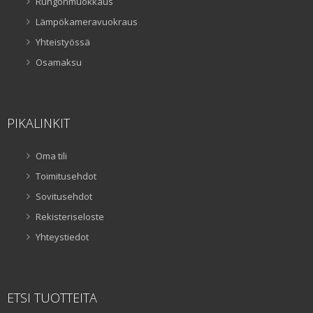
Rungonmuokkaus
Lämpökameravuokraus
Yhteistyössä
Osamaksu
PIKALINKIT
Oma tili
Toimitusehdot
Sovitusehdot
Rekisteriseloste
Yhteystiedot
ETSI TUOTTEITA