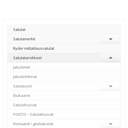
Satulat
Satulamerkit
Ryder mittatilaussatulat
Satulatarvikkeet
–
Jalustimet
Jalustinhihnat
Satulavyöt
Etukaaret
Satulahuovat
POISTO – Satulahuovat
Romaanit / geelialustat