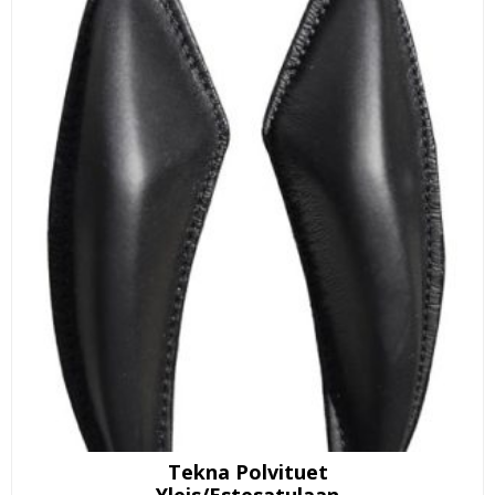
Tekna Polvituet
Yleis/estesatulaan