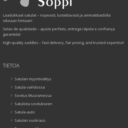
Laadukkaat satulat – nopeasti, luotettavasti ja ammattitaidolla
oikeaan hintaan!
Selas de qualidade – ajuste perfeito, entrega rápida e confiança
garantida!
High-quality saddles – fast delivery, fair pricing, and trusted expertise!
TIETOA
Satulan myyntivälitys
Satula vaihdossa
Sovitus Muuramessa
Satuloita sovitukseen
Satula-auto
Satulan vuokraus