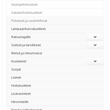
Istuinpehmusteet
Satulanhoitotuotteet
Polvituet ja vastinhihnat
Lampaankarvatuotteet
Ratsastajalle
Suitset ja tarvikkeet
Riimut ja riimunnarut
Kuolaimet
Suojat
Loimet
Hoitotuotteet
Lisäravinteet
Hevostaide
Korut ja lahjatavarat