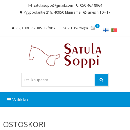
Skip
Skip
satulasoppi@gmail.com
050 467 8964
to
to
Pyyppöläntie 219, 40950 Muurame
arkisin 10 - 17
navigation
content
0
KIRJAUDU / REKISTERÖIDY
SOVITUSKORI(0)
Valikko
OSTOSKORI