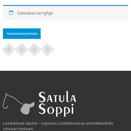
Ostoskori on tyhjä.
TAKAISIN KAUPPAAN
Laadukkaat satulat – nopeasti, luotettavasti ja ammattitaidolla
oikeaan hintaan!