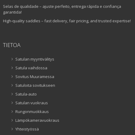
Selas de qualidade – ajuste perfeito, entrega rápida e confiança
garantida!
High-quality saddles – fast delivery, fair pricing, and trusted expertise!
TIETOA
Satulan myyntivälitys
Satula vaihdossa
Sovitus Muuramessa
Satuloita sovitukseen
Satula-auto
Satulan vuokraus
Rungonmuokkaus
Lämpökameravuokraus
Yhteistyössä