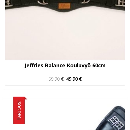
Jeffries Balance Kouluvyö 60cm
Alkuperäinen
Nykyinen
59,90
€
49,90
€
hinta
hinta
oli:
on:
59,90 €.
49,90 €.
TARJOUS!