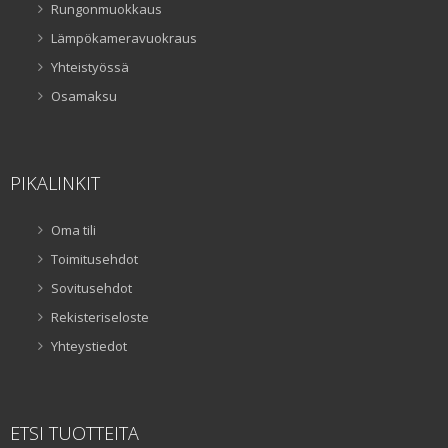
Rungonmuokkaus
Lämpökameravuokraus
Yhteistyössä
Osamaksu
PIKALINKIT
Oma tili
Toimitusehdot
Sovitusehdot
Rekisteriseloste
Yhteystiedot
ETSI TUOTTEITA