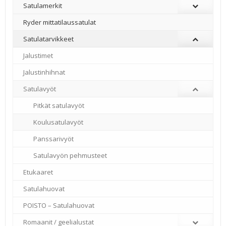
Satulamerkit
Ryder mittatilaussatulat
Satulatarvikkeet
–
Jalustimet
Jalustinhihnat
Satulavyöt
Pitkät satulavyöt
Koulusatulavyöt
Panssarivyöt
Satulavyön pehmusteet
Etukaaret
Satulahuovat
POISTO – Satulahuovat
Romaanit / geelialustat