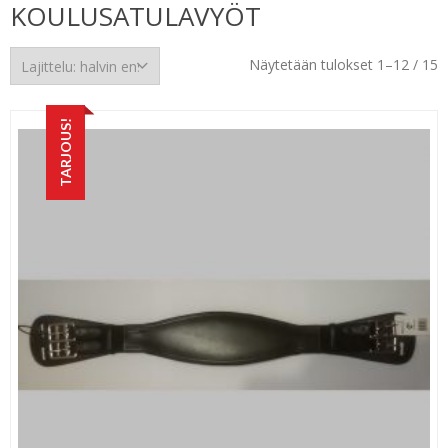
KOULUSATULAVYÖT
H
Näytetään tulokset 1–12 / 15
e
TARJOUS!