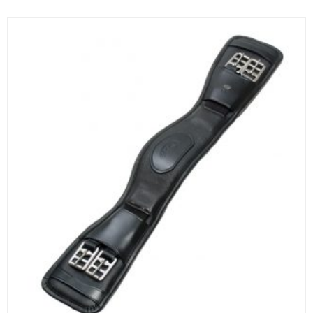
oli:
on:
69,00 €.
55,00 €.