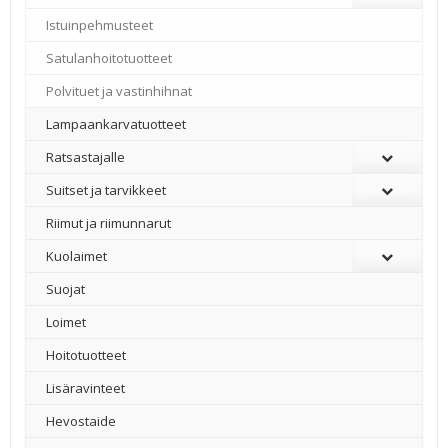
Istuinpehmusteet
Satulanhoitotuotteet
Polvituet ja vastinhihnat
Lampaankarvatuotteet
Ratsastajalle
Suitset ja tarvikkeet
Riimut ja riimunnarut
Kuolaimet
Suojat
Loimet
Hoitotuotteet
Lisäravinteet
Hevostaide