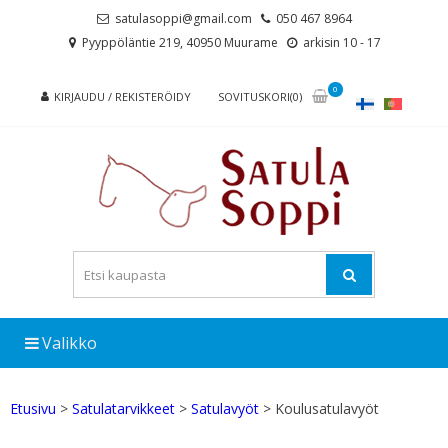
Skip
Skip
satulasoppi@gmail.com
050 467 8964
to
to
Pyyppöläntie 219, 40950 Muurame
arkisin 10 - 17
navigation
content
0
KIRJAUDU / REKISTERÖIDY
SOVITUSKORI(0)
Valikko
Etusivu
>
Satulatarvikkeet
>
Satulavyöt
> Koulusatulavyöt