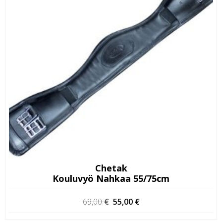
Chetak
Kouluvyö Nahkaa 55/75cm
Alkuperäinen
Nykyinen
69,00
€
55,00
€
hinta
hinta