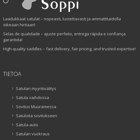
Laadukkaat satulat – nopeasti, luotettavasti ja ammattitaidolla
oikeaan hintaan!
Selas de qualidade – ajuste perfeito, entrega rápida e confiança
garantida!
High-quality saddles – fast delivery, fair pricing, and trusted expertise!
TIETOA
Satulan myyntivälitys
Satula vaihdossa
Sovitus Muuramessa
Satuloita sovitukseen
Satula-auto
Satulan vuokraus