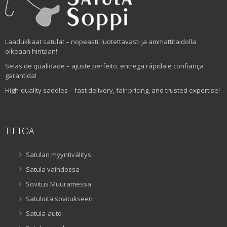
Laadukkaat satulat – nopeasti, luotettavasti ja ammattitaidolla
oikeaan hintaan!
Selas de qualidade – ajuste perfeito, entrega rápida e confiança
garantida!
High-quality saddles – fast delivery, fair pricing, and trusted expertise!
TIETOA
Satulan myyntivälitys
Satula vaihdossa
Sovitus Muuramessa
Satuloita sovitukseen
Satula-auto