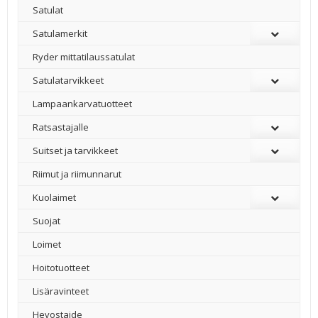
Satulat
Satulamerkit
Ryder mittatilaussatulat
Satulatarvikkeet
–
Lampaankarvatuotteet
Ratsastajalle
Suitset ja tarvikkeet
Riimut ja riimunnarut
Kuolaimet
Suojat
Loimet
Hoitotuotteet
Lisäravinteet
Hevostaide