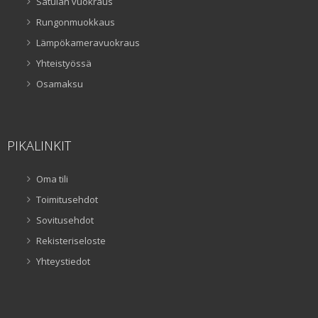
Satulan vuokraus
Rungonmuokkaus
Lämpökameravuokraus
Yhteistyössä
Osamaksu
PIKALINKIT
Oma tili
Toimitusehdot
Sovitusehdot
Rekisteriseloste
Yhteystiedot