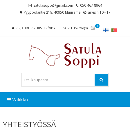
Skip
Skip
satulasoppi@gmail.com
050 467 8964
to
to
Pyyppöläntie 219, 40950 Muurame
arkisin 10 - 17
navigation
content
0
KIRJAUDU / REKISTERÖIDY
SOVITUSKORI(0)
Valikko
YHTEISTYÖSSÄ