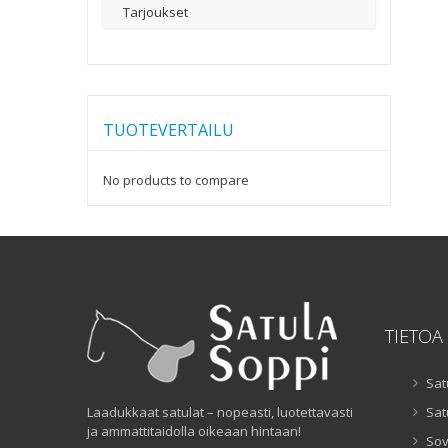
Tarjoukset
TUOTEVERTAILU
No products to compare
TIETOA
Sat
Laadukkaat satulat – nopeasti, luotettavasti
Sat
ja ammattitaidolla oikeaan hintaan!
Sov