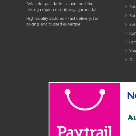
Selas de qualidade – ajuste perfeito,
Sat
entrega rápida e confiança garantida!
Sat
High-quality saddles – fast delivery, fair
pricing, and trusted expertise!
Sat
Ru
Lä
Yht
Os