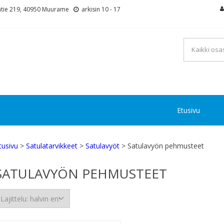
tie 219, 40950 Muurame
arkisin 10 - 17
Etusivu
tusivu
>
Satulatarvikkeet
>
Satulavyöt
> Satulavyön pehmusteet
SATULAVYÖN PEHMUSTEET