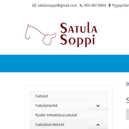
Skip
Skip
satulasoppi@gmail.com
050 467 8964
Pyyppölän
to
to
navigation
content
E
Satulat
Satulamerkit
Ryder mittatilaussatulat
Satulatarvikkeet
–