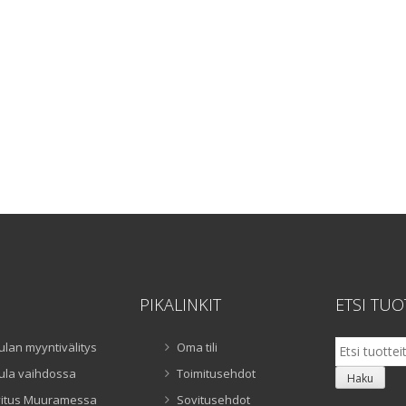
PIKALINKIT
ETSI TUO
Etsi:
ulan myyntivälitys
Oma tili
ula vaihdossa
Toimitusehdot
Haku
itus Muuramessa
Sovitusehdot