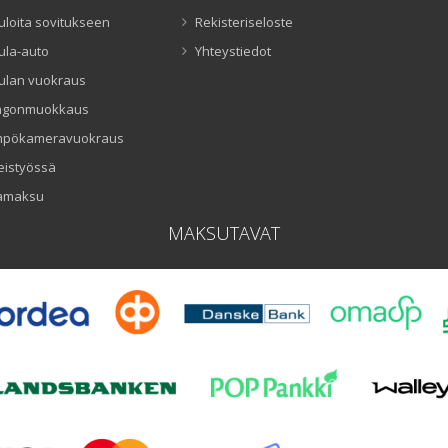
uloita sovitukseen
Rekisteriseloste
ula-auto
Yhteystiedot
ulan vuokraus
ngonmuokkaus
mpökameravuokraus
eistyössä
amaksu
MAKSUTAVAT