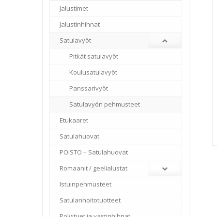
Jalustimet
Jalustinhihnat
Satulavyöt
Pitkät satulavyöt
Koulusatulavyöt
Panssarivyöt
Satulavyön pehmusteet
Etukaaret
Satulahuovat
POISTO – Satulahuovat
Romaanit / geelialustat
Istuinpehmusteet
Satulanhoitotuotteet
Polvituet ja vastinhihnat