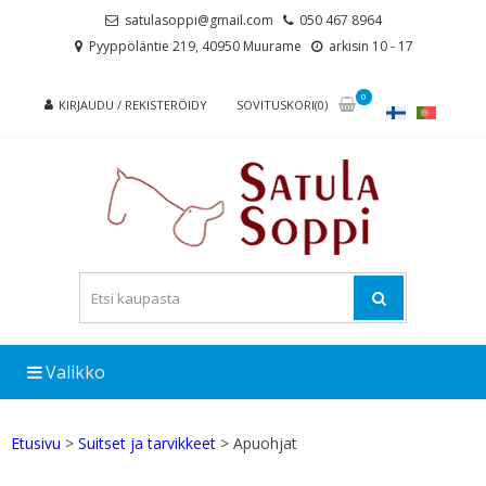
Skip
Skip
satulasoppi@gmail.com
050 467 8964
to
to
Pyyppöläntie 219, 40950 Muurame
arkisin 10 - 17
navigation
content
0
KIRJAUDU / REKISTERÖIDY
SOVITUSKORI(0)
Valikko
Etusivu
>
Suitset ja tarvikkeet
> Apuohjat