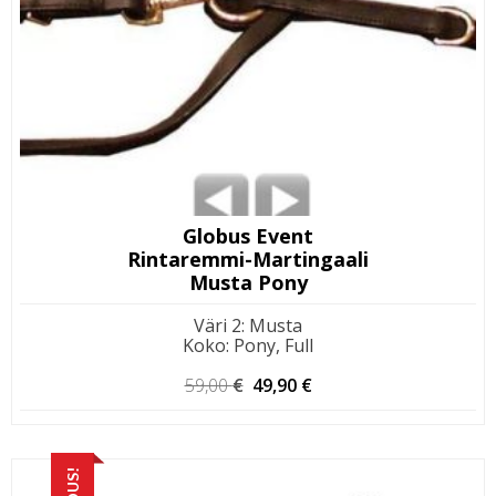
Globus Event
Rintaremmi-Martingaali
Musta Pony
Väri 2
:
Musta
Koko
:
Pony, Full
Alkuperäinen
Nykyinen
59,00
€
49,90
€
hinta
hinta
oli:
on:
59,00 €.
49,90 €.