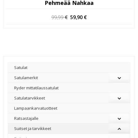
Pehmeää Nahkaa
Alkuperäinen
Nykyinen
99,99
€
59,90
€
hinta
hinta
oli:
on:
99,99 €.
59,90 €.
Satulat
Satulamerkit
Ryder mittatilaussatulat
Satulatarvikkeet
–
Lampaankarvatuotteet
Ratsastajalle
Suitset ja tarvikkeet