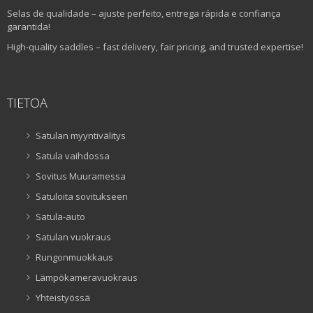
Selas de qualidade – ajuste perfeito, entrega rápida e confiança
garantida!
High-quality saddles – fast delivery, fair pricing, and trusted expertise!
TIETOA
Satulan myyntivälitys
Satula vaihdossa
Sovitus Muuramessa
Satuloita sovitukseen
Satula-auto
Satulan vuokraus
Rungonmuokkaus
Lämpökameravuokraus
Yhteistyössä