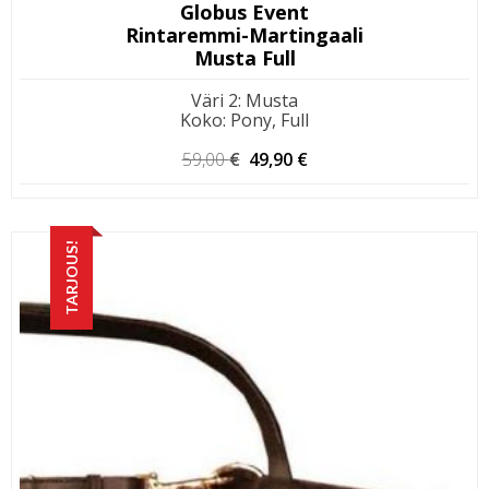
Globus Event
Rintaremmi-Martingaali
Musta Full
Väri 2
:
Musta
Koko
:
Pony, Full
Alkuperäinen
Nykyinen
59,00
€
49,90
€
hinta
hinta
oli:
on:
59,00 €.
49,90 €.
TARJOUS!