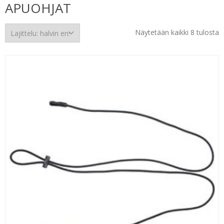
APUOHJAT
H
Näytetään kaikki 8 tulosta
e