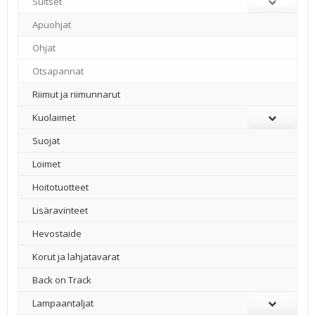
Suitset
Apuohjat
Ohjat
Otsapannat
Riimut ja riimunnarut
Kuolaimet
Suojat
Loimet
Hoitotuotteet
Lisäravinteet
Hevostaide
Korut ja lahjatavarat
Back on Track
Lampaantaljat