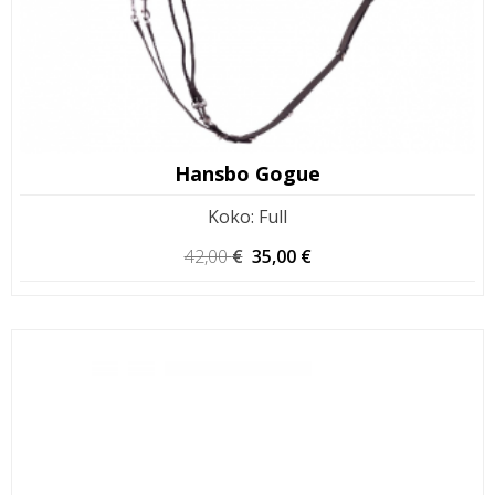
Hansbo Gogue
Koko
:
Full
Alkuperäinen
Nykyinen
42,00
€
35,00
€
hinta
hinta
oli:
on:
42,00 €.
35,00 €.