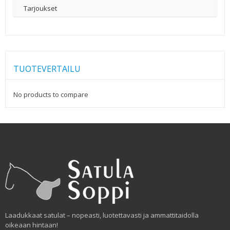
Tarjoukset
TUOTEVERTAILU
No products to compare
Laadukkaat satulat – nopeasti, luotettavasti ja ammattitaidolla
oikeaan hintaan!