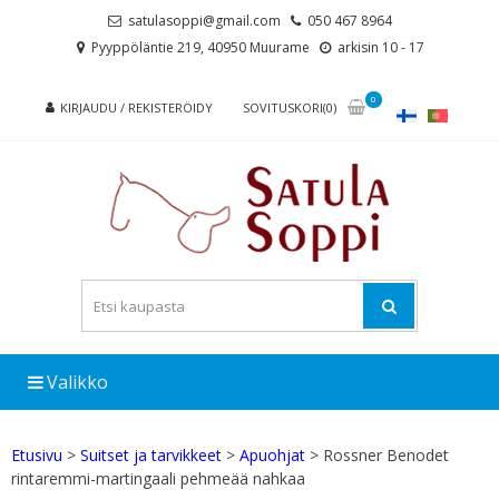
Skip
Skip
satulasoppi@gmail.com
050 467 8964
to
to
Pyyppöläntie 219, 40950 Muurame
arkisin 10 - 17
navigation
content
0
KIRJAUDU / REKISTERÖIDY
SOVITUSKORI(0)
Valikko
Etusivu
>
Suitset ja tarvikkeet
>
Apuohjat
> Rossner Benodet
rintaremmi-martingaali pehmeää nahkaa