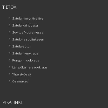
TIETOA
Satulan myyntivälitys
Satula vaihdossa
Sovitus Muuramessa
Satuloita sovitukseen
Satula-auto
Satulan vuokraus
Rungonmuokkaus
Lämpökameravuokraus
Yhteistyössä
Osamaksu
PIKALINKIT