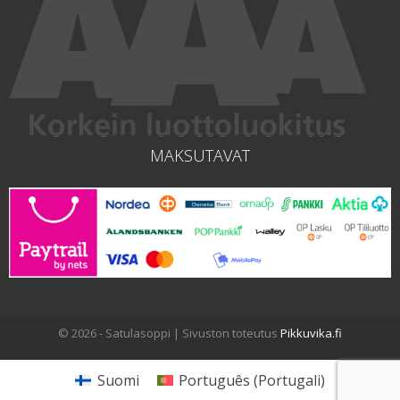
MAKSUTAVAT
© 2026 - Satulasoppi | Sivuston toteutus
Pikkuvika.fi
Suomi
Português
(
Portugali
)