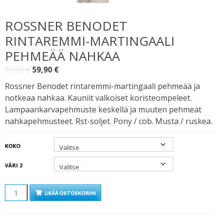
ROSSNER BENODET
RINTAREMMI-MARTINGAALI
PEHMEÄÄ NAHKAA
Alkuperäinen
Nykyinen
99,99
€
59,90
€
hinta
hinta
Rossner Benodet rintaremmi-martingaali pehmeää ja
oli:
on:
notkeaa nahkaa. Kauniit valkoiset koristeompeleet.
99,99 €.
59,90 €.
Lampaankarvapehmuste keskellä ja muuten pehmeät
nahkapehmusteet. Rst-soljet. Pony / cob. Musta / ruskea.
KOKO
VÄRI 2
MÄÄRÄ
LISÄÄ OSTOSKORIIN