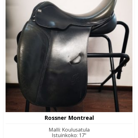
Rossner Montreal
Malli
:
Koulusatula
Istuinkoko
:
17"