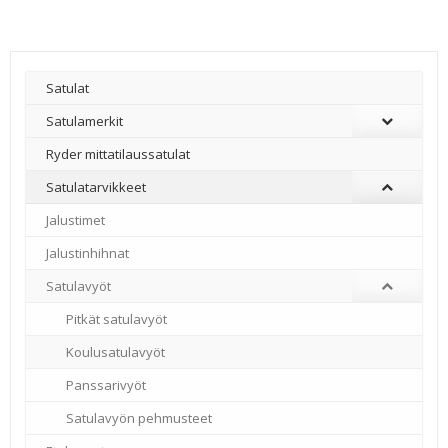
Satulat
Satulamerkit
Ryder mittatilaussatulat
Satulatarvikkeet
–
Jalustimet
Jalustinhihnat
Satulavyöt
Pitkät satulavyöt
Koulusatulavyöt
Panssarivyöt
Satulavyön pehmusteet