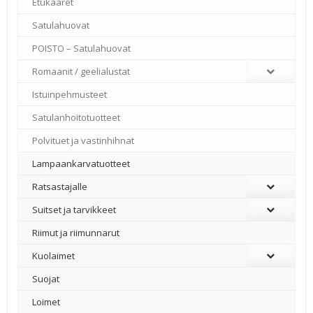
Etukaaret
Satulahuovat
POISTO – Satulahuovat
Romaanit / geelialustat
Istuinpehmusteet
Satulanhoitotuotteet
Polvituet ja vastinhihnat
Lampaankarvatuotteet
Ratsastajalle
Suitset ja tarvikkeet
Riimut ja riimunnarut
Kuolaimet
Suojat
Loimet