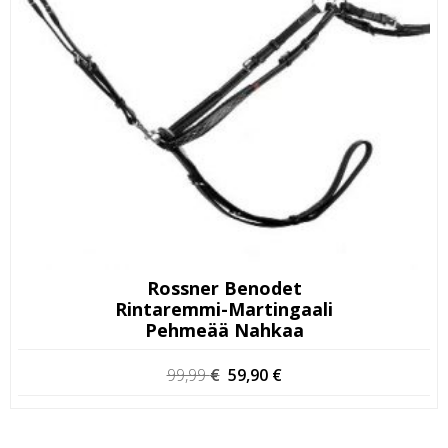
Rossner Benodet
Rintaremmi-Martingaali
Pehmeää Nahkaa
Alkuperäinen
Nykyinen
99,99
€
59,90
€
hinta
hinta
oli:
on:
99,99 €.
59,90 €.