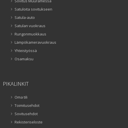
Sovitus Muuramessa
Satuloita sovitukseen
Satula-auto
Satulan vuokraus
Rungonmuokkaus
Lämpökameravuokraus
Yhteistyössä
Osamaksu
PIKALINKIT
Oma tili
Toimitusehdot
Sovitusehdot
Rekisteriseloste