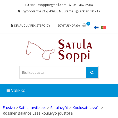
Skip
Skip
satulasoppi@gmail.com
050 467 8964
to
to
Pyyppöläntie 219, 40950 Muurame
arkisin 10 - 17
navigation
content
0
KIRJAUDU / REKISTERÖIDY
SOVITUSKORI(0)
Valikko
Etusivu
>
Satulatarvikkeet
>
Satulavyöt
>
Koulusatulavyöt
>
Rossner Balance Ease kouluvyö joustolla