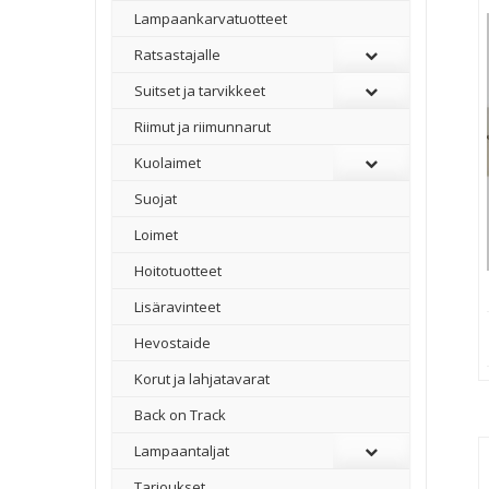
Lampaankarvatuotteet
Ratsastajalle
Suitset ja tarvikkeet
Riimut ja riimunnarut
Kuolaimet
Suojat
Loimet
Hoitotuotteet
Lisäravinteet
Hevostaide
Korut ja lahjatavarat
Back on Track
Lampaantaljat
Tarjoukset