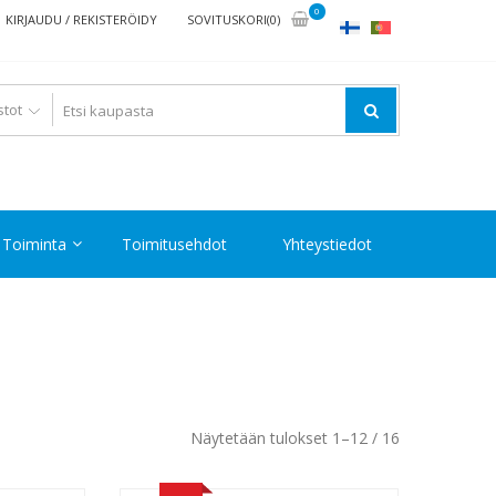
0
KIRJAUDU / REKISTERÖIDY
SOVITUSKORI(0)
Toiminta
Toimitusehdot
Yhteystiedot
Halvin
Näytetään tulokset 1–12 / 16
ensin