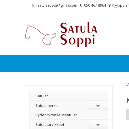
Skip
Skip
satulasoppi@gmail.com
050 467 8964
Pyyppölän
to
to
navigation
content
E
Satulat
Satulamerkit
Ryder mittatilaussatulat
Satulatarvikkeet
–