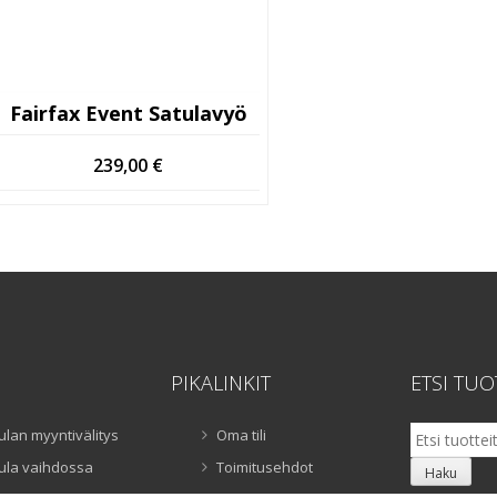
Fairfax Event Satulavyö
239,00
€
PIKALINKIT
ETSI TUO
Etsi:
ulan myyntivälitys
Oma tili
ula vaihdossa
Toimitusehdot
Haku