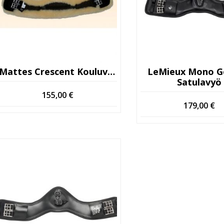
Mattes Crescent Kouluvyö
LeMieux Mono G
Satulavyö
155,00
€
179,00
€