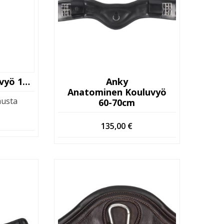
Wintec Cair Satulavyö 120cm
Anky
Anatominen Kouluvyö
usta
60-70cm
135,00
€