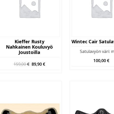
Kieffer Rusty
Nahkainen Kouluvyö
Satulavyön väri
:
m
Joustoilla
100,00
€
Alkuperäinen
Nykyinen
159,00
€
89,90
€
hinta
hinta
oli:
on:
159,00 €.
89,90 €.