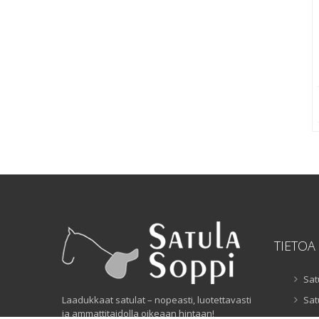
TIETOA
Sat
Laadukkaat satulat – nopeasti, luotettavasti
Sat
ja ammattitaidolla oikeaan hintaan!