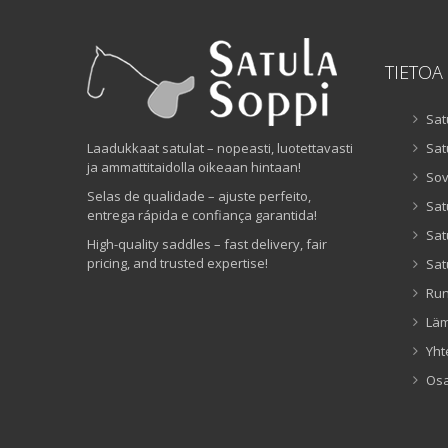
TIETOA
Sat
Laadukkaat satulat – nopeasti, luotettavasti
Sat
ja ammattitaidolla oikeaan hintaan!
Sov
Selas de qualidade – ajuste perfeito,
Sat
entrega rápida e confiança garantida!
Sat
High-quality saddles – fast delivery, fair
pricing, and trusted expertise!
Sat
Ru
Lä
Yht
Os