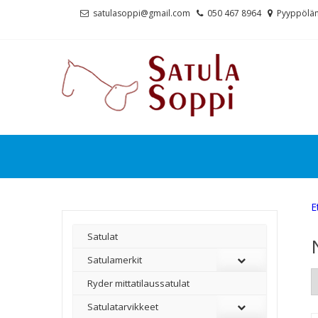
Skip
Skip
satulasoppi@gmail.com
050 467 8964
Pyyppölän
to
to
navigation
content
E
Satulat
Satulamerkit
Ryder mittatilaussatulat
Satulatarvikkeet
–