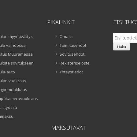
PIKALINKIT
ETSI TUO
Etsi:
ulan myyntivälitys
Oma tili
ula vaihdossa
Toimitusehdot
Haku
itus Muuramessa
Sovitusehdot
uloita sovitukseen
Rekisteriseloste
ula-auto
Yhteystiedot
ulan vuokraus
ngonmuokkaus
mpökameravuokraus
eistyössä
amaksu
MAKSUTAVAT