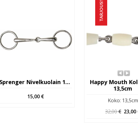
TARJOUS!
Sprenger Nivelkuolain 15,5cm
Happy Mouth Kol
13,5cm
15,00
€
Koko
:
13,5cm
Alkup
32,00
€
23,00
hinta
oli:
32,00 