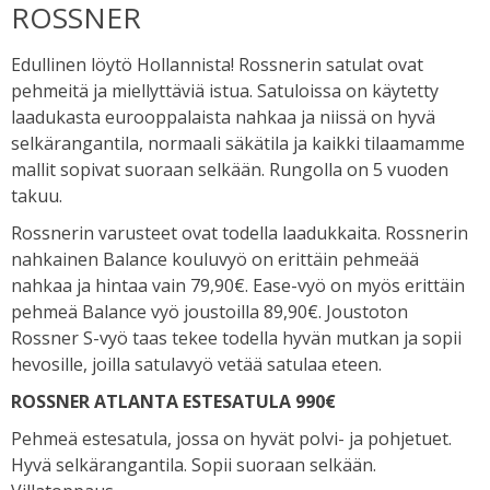
ROSSNER
Edullinen löytö Hollannista! Rossnerin satulat ovat
pehmeitä ja miellyttäviä istua. Satuloissa on käytetty
laadukasta eurooppalaista nahkaa ja niissä on hyvä
selkärangantila, normaali säkätila ja kaikki tilaamamme
mallit sopivat suoraan selkään. Rungolla on 5 vuoden
takuu.
Rossnerin varusteet ovat todella laadukkaita. Rossnerin
nahkainen Balance kouluvyö on erittäin pehmeää
nahkaa ja hintaa vain 79,90€. Ease-vyö on myös erittäin
pehmeä Balance vyö joustoilla 89,90€. Joustoton
Rossner S-vyö taas tekee todella hyvän mutkan ja sopii
hevosille, joilla satulavyö vetää satulaa eteen.
ROSSNER ATLANTA ESTESATULA 990€
Pehmeä estesatula, jossa on hyvät polvi- ja pohjetuet.
Hyvä selkärangantila. Sopii suoraan selkään.