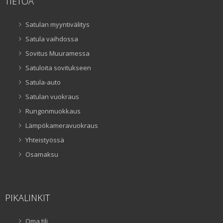
TIETOA
Satulan myyntivälitys
Satula vaihdossa
Sovitus Muuramessa
Satuloita sovitukseen
Satula-auto
Satulan vuokraus
Rungonmuokkaus
Lämpökameravuokraus
Yhteistyössä
Osamaksu
PIKALINKIT
Oma tili