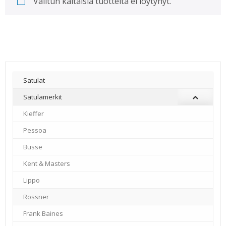
Valitun kaltaisia tuotteita ei löytynyt.
Satulat
Satulamerkit
Kieffer
–
Pessoa
–
Busse
–
Kent & Masters
–
Lippo
–
Rossner
–
Frank Baines
–