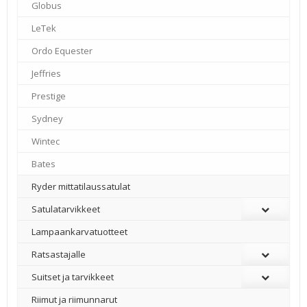
Globus
–
LeTek
–
Ordo Equester
–
Jeffries
–
Prestige
–
Sydney
–
Wintec
–
Bates
–
Ryder mittatilaussatulat
Satulatarvikkeet
–
Lampaankarvatuotteet
Ratsastajalle
Suitset ja tarvikkeet
Riimut ja riimunnarut