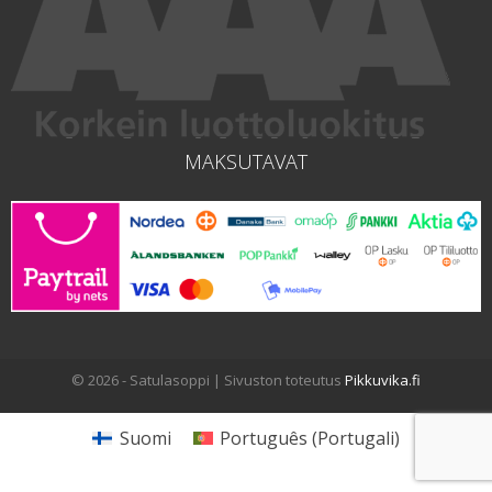
MAKSUTAVAT
© 2026 - Satulasoppi | Sivuston toteutus
Pikkuvika.fi
Suomi
Português
(
Portugali
)