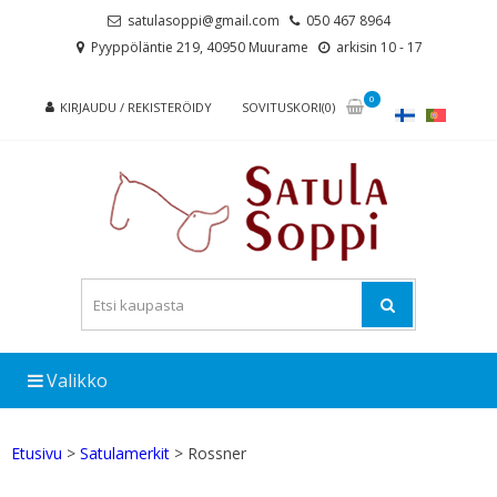
Skip
Skip
satulasoppi@gmail.com
050 467 8964
to
to
Pyyppöläntie 219, 40950 Muurame
arkisin 10 - 17
navigation
content
0
KIRJAUDU / REKISTERÖIDY
SOVITUSKORI(0)
Valikko
Etusivu
>
Satulamerkit
> Rossner