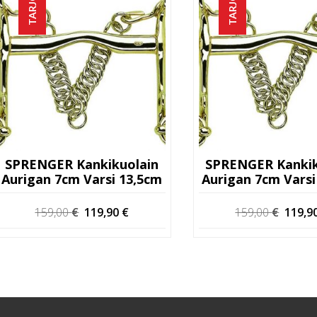
TARJOUS!
TARJOUS!
SPRENGER Kankikuolain
SPRENGER Kankik
Aurigan 7cm Varsi 13,5cm
Aurigan 7cm Varsi
Alkuperäinen
Nykyinen
Alkup
159,00
€
119,90
€
159,00
€
119,9
hinta
hinta
hinta
oli:
on:
oli:
159,00 €.
119,90 €.
159,00