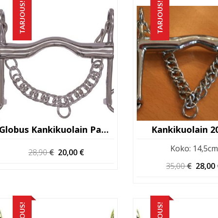
TARJOUS!
TARJOUS!
Globus Kankikuolain Paksu
Kankikuolain 
Koko
:
14,5cm
Alkuperäinen
Nykyinen
28,90
€
20,00
€
hinta
hinta
Alkup
35,00
€
28,00
oli:
on:
hinta
28,90 €.
20,00 €.
oli:
35,00 