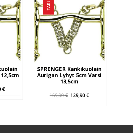
TARJOUS!
uolain
SPRENGER Kankikuolain
 12,5cm
Aurigan Lyhyt 5cm Varsi
13,5cm
eräinen
Nykyinen
0
€
Alkuperäinen
Nykyinen
169,00
€
129,90
€
hinta
hinta
hinta
on:
oli:
on:
 €.
119,90 €.
169,00 €.
129,90 €.