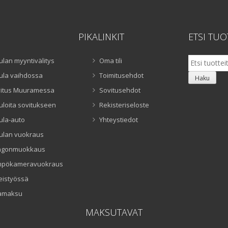
PIKALINKIT
ETSI TUO
Etsi:
ulan myyntivälitys
Oma tili
ula vaihdossa
Toimitusehdot
Haku
itus Muuramessa
Sovitusehdot
uloita sovitukseen
Rekisteriseloste
ula-auto
Yhteystiedot
ulan vuokraus
ngonmuokkaus
mpökameravuokraus
eistyössä
amaksu
MAKSUTAVAT