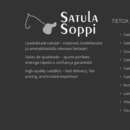
TIETOA
Sat
Laadukkaat satulat – nopeasti, luotettavasti
Sat
ja ammattitaidolla oikeaan hintaan!
Sov
Selas de qualidade – ajuste perfeito,
Sat
entrega rápida e confiança garantida!
Sat
High-quality saddles – fast delivery, fair
pricing, and trusted expertise!
Sat
Ru
Lä
Yht
Os