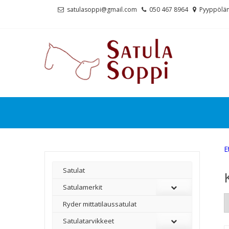
Skip
Skip
satulasoppi@gmail.com
050 467 8964
Pyyppölän
to
to
navigation
content
E
Satulat
Satulamerkit
Ryder mittatilaussatulat
Satulatarvikkeet
–