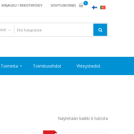
0
KIRJAUDU / REKISTERÖIDY
SOVITUSKORI(0)
Toiminta
Toimitusehdot
Yhteystiedot
Halvin
Näytetään kaikki 6 tulosta
ensin