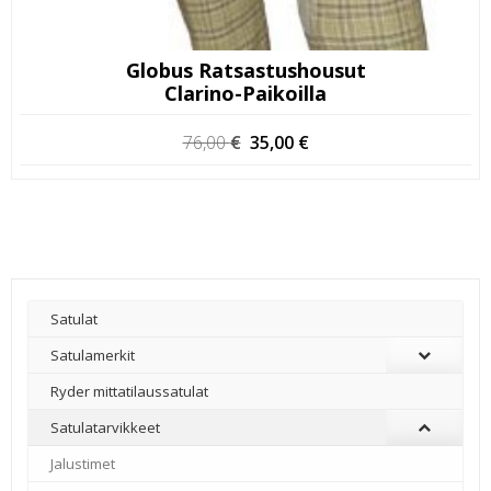
Globus Ratsastushousut
Clarino-Paikoilla
Alkuperäinen
Nykyinen
76,00
€
35,00
€
hinta
hinta
oli:
on:
76,00 €.
35,00 €.
Satulat
Satulamerkit
Ryder mittatilaussatulat
Satulatarvikkeet
–
Jalustimet