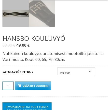
HANSBO KOULUVYÖ
Alkuperäinen
Nykyinen
69,00
€
49,00
€
hinta
hinta
Nahkainen kouluvyö, anatomisesti muotoiltu joustoilla.
oli:
on:
Väri: musta. Koot: 60, 65, 70, 80cm.
69,00 €.
49,00 €.
SATULAVYÖN PITUUS
MÄÄRÄ
LISÄÄ OSTOSKORIIN