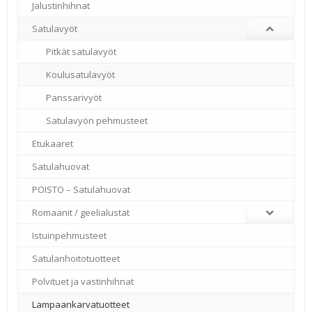
Jalustinhihnat
Satulavyöt
Pitkät satulavyöt
Koulusatulavyöt
Panssarivyöt
Satulavyön pehmusteet
Etukaaret
Satulahuovat
POISTO – Satulahuovat
Romaanit / geelialustat
Istuinpehmusteet
Satulanhoitotuotteet
Polvituet ja vastinhihnat
Lampaankarvatuotteet