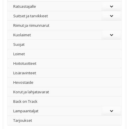
Ratsastajalle
Suitset ja tarvikkeet
Riimut ja riimunnarut
Kuolaimet
Suojat
Loimet
Hoitotuotteet
Lisäravinteet
Hevostaide
Korut ja lahjatavarat
Back on Track
Lampaantaljat
Tarjoukset