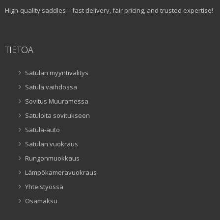
High-quality saddles – fast delivery, fair pricing, and trusted expertise!
TIETOA
Satulan myyntivälitys
Satula vaihdossa
Sovitus Muuramessa
Satuloita sovitukseen
Satula-auto
Satulan vuokraus
Rungonmuokkaus
Lämpökameravuokraus
Yhteistyössä
Osamaksu