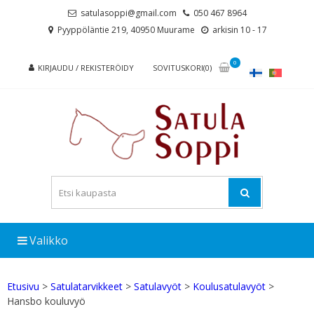
Skip
Skip
satulasoppi@gmail.com
050 467 8964
to
to
Pyyppöläntie 219, 40950 Muurame
arkisin 10 - 17
navigation
content
0
KIRJAUDU / REKISTERÖIDY
SOVITUSKORI(0)
Valikko
Etusivu
>
Satulatarvikkeet
>
Satulavyöt
>
Koulusatulavyöt
>
Hansbo kouluvyö