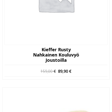
Kieffer Rusty
Nahkainen Kouluvyö
Joustoilla
Alkuperäinen
Nykyinen
159,00
€
89,90
€
hinta
hinta
oli:
on:
159,00 €.
89,90 €.