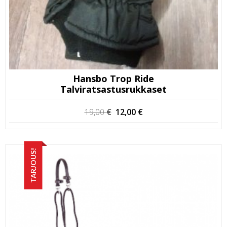
Hansbo Trop Ride
Talviratsastusrukkaset
Alkuperäinen
Nykyinen
19,00
€
12,00
€
hinta
hinta
oli:
on:
19,00 €.
12,00 €.
TARJOUS!