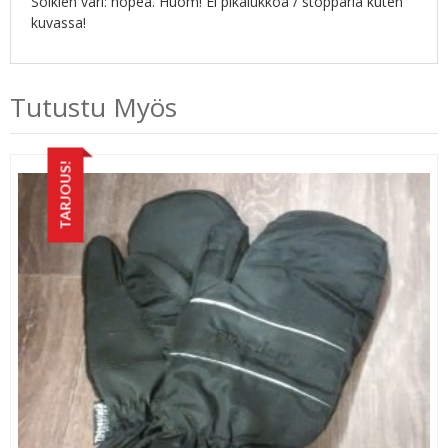
Solkien väri: hopea. Huom! Ei pikalukkoa / stopparia kuten
kuvassa!
Tutustu Myös
TARJOUS!