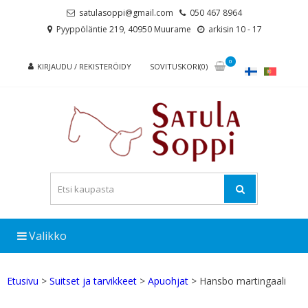
Skip
Skip
satulasoppi@gmail.com
050 467 8964
to
to
Pyyppöläntie 219, 40950 Muurame
arkisin 10 - 17
navigation
content
0
KIRJAUDU / REKISTERÖIDY
SOVITUSKORI(0)
Valikko
Etusivu
>
Suitset ja tarvikkeet
>
Apuohjat
> Hansbo martingaali