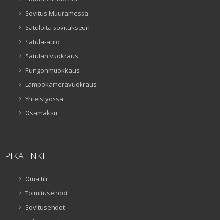
Sovitus Muuramessa
Satuloita sovitukseen
Satula-auto
Satulan vuokraus
Rungonmuokkaus
Lämpökameravuokraus
Yhteistyössä
Osamaksu
PIKALINKIT
Oma tili
Toimitusehdot
Sovitusehdot