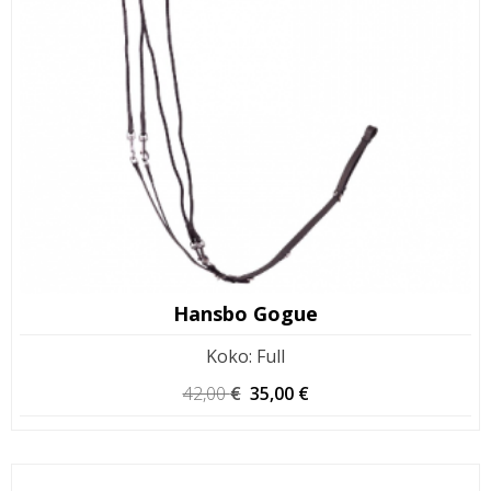
Hansbo Gogue
Koko
:
Full
Alkuperäinen
Nykyinen
42,00
€
35,00
€
hinta
hinta
oli:
on:
42,00 €.
35,00 €.