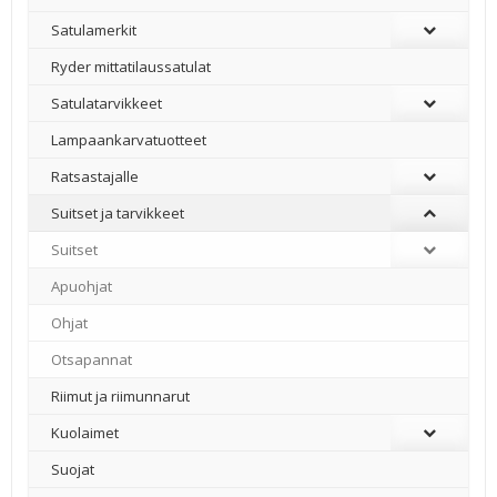
Satulamerkit
Ryder mittatilaussatulat
Satulatarvikkeet
–
Lampaankarvatuotteet
Ratsastajalle
Suitset ja tarvikkeet
Suitset
Apuohjat
Ohjat
Otsapannat
Riimut ja riimunnarut
Kuolaimet
Suojat