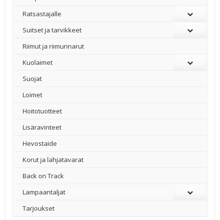
Ratsastajalle
Suitset ja tarvikkeet
Riimut ja riimunnarut
Kuolaimet
Suojat
Loimet
Hoitotuotteet
Lisäravinteet
Hevostaide
Korut ja lahjatavarat
Back on Track
Lampaantaljat
Tarjoukset