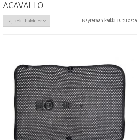
ACAVALLO
H
Näytetään kaikki 10 tulosta
e