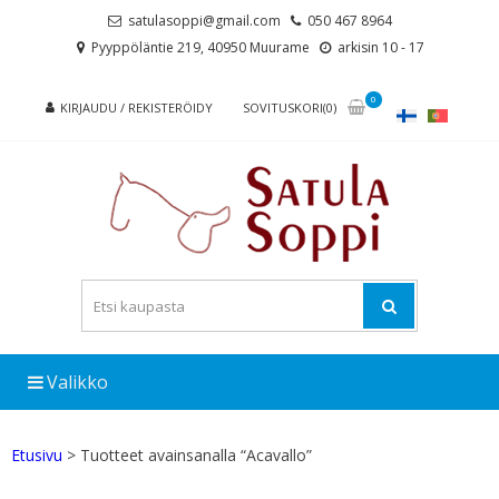
Skip
Skip
satulasoppi@gmail.com
050 467 8964
to
to
Pyyppöläntie 219, 40950 Muurame
arkisin 10 - 17
navigation
content
0
KIRJAUDU / REKISTERÖIDY
SOVITUSKORI(0)
Valikko
Etusivu
> Tuotteet avainsanalla “Acavallo”