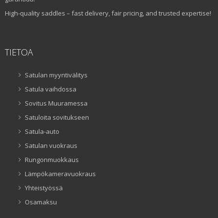
High-quality saddles – fast delivery, fair pricing, and trusted expertise!
TIETOA
Satulan myyntivälitys
Satula vaihdossa
Sovitus Muuramessa
Satuloita sovitukseen
Satula-auto
Satulan vuokraus
Rungonmuokkaus
Lämpökameravuokraus
Yhteistyössä
Osamaksu