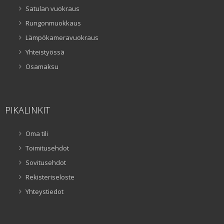
Satulan vuokraus
Rungonmuokkaus
Lämpökameravuokraus
Yhteistyössä
Osamaksu
PIKALINKIT
Oma tili
Toimitusehdot
Sovitusehdot
Rekisteriseloste
Yhteystiedot