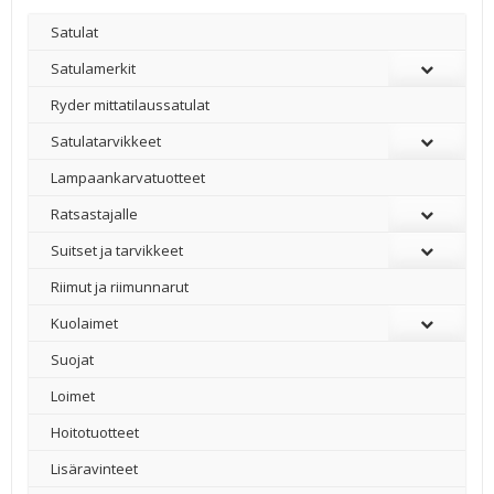
Satulat
Satulamerkit
Ryder mittatilaussatulat
Satulatarvikkeet
–
Lampaankarvatuotteet
Ratsastajalle
Suitset ja tarvikkeet
Riimut ja riimunnarut
Kuolaimet
Suojat
Loimet
Hoitotuotteet
Lisäravinteet