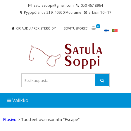
Skip
Skip
satulasoppi@gmail.com
050 467 8964
to
to
Pyyppöläntie 219, 40950 Muurame
arkisin 10 - 17
navigation
content
0
KIRJAUDU / REKISTERÖIDY
SOVITUSKORI(0)
Valikko
Etusivu
> Tuotteet avainsanalla “Escape”