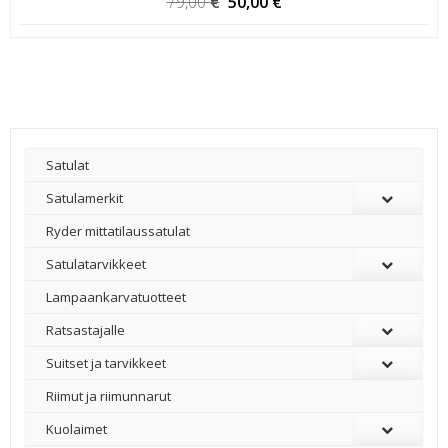
Alkuperäinen
Nykyinen
79,00
€
50,00
€
hinta
hinta
oli:
on:
79,00 €.
50,00 €.
Satulat
Satulamerkit
Ryder mittatilaussatulat
Satulatarvikkeet
–
Lampaankarvatuotteet
Ratsastajalle
Suitset ja tarvikkeet
Riimut ja riimunnarut
Kuolaimet