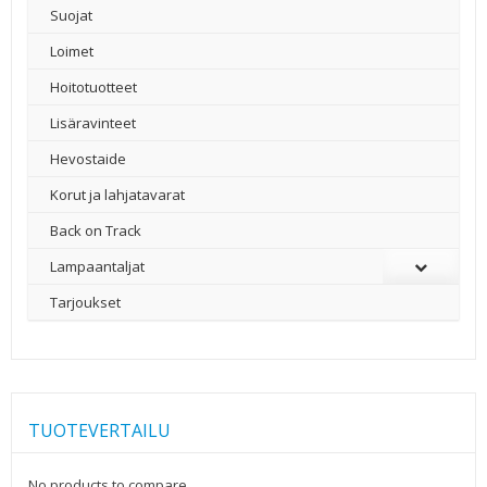
Suojat
Loimet
Hoitotuotteet
Lisäravinteet
Hevostaide
Korut ja lahjatavarat
Back on Track
Lampaantaljat
Tarjoukset
TUOTEVERTAILU
No products to compare