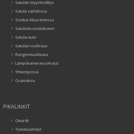
Satulan myyntivälitys
Satula vaihdossa
Sovitus Muuramessa
Satuloita sovitukseen
Satula-auto
Satulan vuokraus
Rungonmuokkaus
Lämpökameravuokraus
Yhteistyössä
Osamaksu
PIKALINKIT
Oma tili
Toimitusehdot