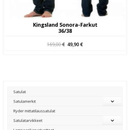
Kingsland Sonora-Farkut
36/38
Alkuperäinen
Nykyinen
169,00
€
49,90
€
hinta
hinta
oli:
on:
169,00 €.
49,90 €.
Satulat
Satulamerkit
Ryder mittatilaussatulat
Satulatarvikkeet
–
Lampaankarvatuotteet