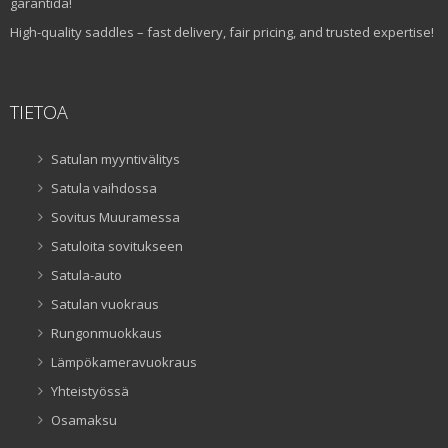
garantida!
High-quality saddles – fast delivery, fair pricing, and trusted expertise!
TIETOA
Satulan myyntivälitys
Satula vaihdossa
Sovitus Muuramessa
Satuloita sovitukseen
Satula-auto
Satulan vuokraus
Rungonmuokkaus
Lämpökameravuokraus
Yhteistyössä
Osamaksu