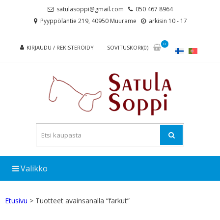
Skip
Skip
satulasoppi@gmail.com
050 467 8964
to
to
Pyyppöläntie 219, 40950 Muurame
arkisin 10 - 17
navigation
content
0
KIRJAUDU / REKISTERÖIDY
SOVITUSKORI(0)
Valikko
Etusivu
> Tuotteet avainsanalla “farkut”