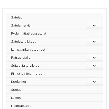
Satulat
Satulamerkit
Ryder mittatilaussatulat
Satulatarvikkeet
–
Lampaankarvatuotteet
Ratsastajalle
Suitset ja tarvikkeet
Riimut ja riimunnarut
Kuolaimet
Suojat
Loimet
Hoitotuotteet