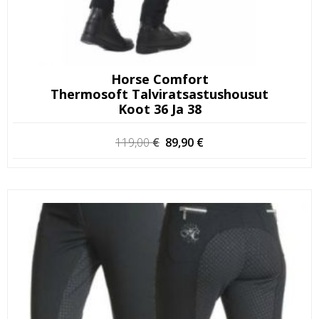
Horse Comfort
Thermosoft Talviratsastushousut
Koot 36 Ja 38
Alkuperäinen
Nykyinen
119,00
€
89,90
€
hinta
hinta
oli:
on:
119,00 €.
89,90 €.