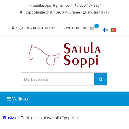
Skip
Skip
satulasoppi@gmail.com
050 467 8964
to
to
Pyyppöläntie 219, 40950 Muurame
arkisin 10 - 17
navigation
content
0
KIRJAUDU / REKISTERÖIDY
SOVITUSKORI(0)
Valikko
Etusivu
> Tuotteet avainsanalla “gripeillä”