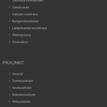
Satuloita sovitukseen
Satula-auto
Satulan vuokraus
Rungonmuokkaus
Lämpökameravuokraus
Yhteistyössä
Osamaksu
PIKALINKIT
Oma tili
Toimitusehdot
Sovitusehdot
Rekisteriseloste
Yhteystiedot