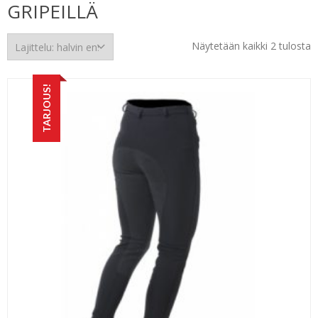
GRIPEILLÄ
H
Näytetään kaikki 2 tulosta
e
TARJOUS!