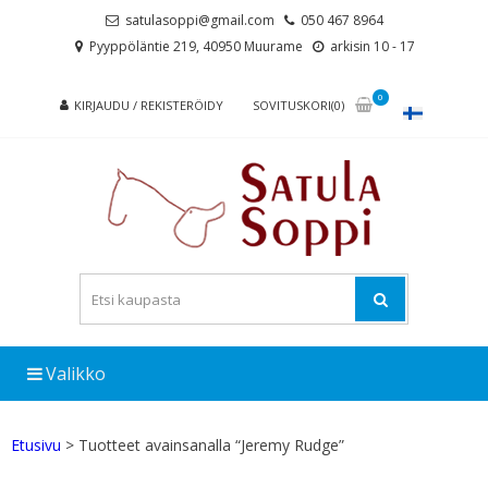
Skip
Skip
satulasoppi@gmail.com
050 467 8964
to
to
Pyyppöläntie 219, 40950 Muurame
arkisin 10 - 17
navigation
content
0
KIRJAUDU / REKISTERÖIDY
SOVITUSKORI(0)
Valikko
Etusivu
> Tuotteet avainsanalla “Jeremy Rudge”