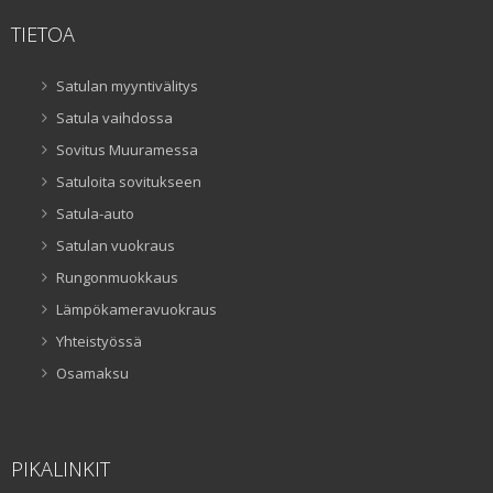
TIETOA
Satulan myyntivälitys
Satula vaihdossa
Sovitus Muuramessa
Satuloita sovitukseen
Satula-auto
Satulan vuokraus
Rungonmuokkaus
Lämpökameravuokraus
Yhteistyössä
Osamaksu
PIKALINKIT