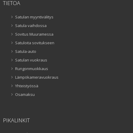
TIETOA
Satulan myyntivälitys
Satula vaihdossa
Sovitus Muuramessa
Satuloita sovitukseen
Satula-auto
Satulan vuokraus
Rungonmuokkaus
Lämpökameravuokraus
Yhteistyössä
Osamaksu
PIKALINKIT