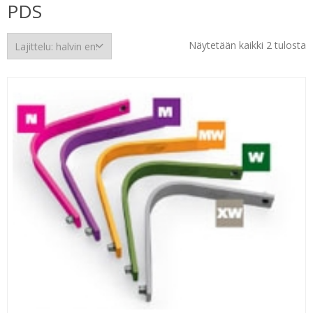
PDS
H
Näytetään kaikki 2 tulosta
e