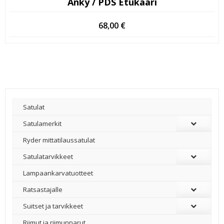
Anky / PDS Etukaari
68,00
€
Satulat
Satulamerkit
Ryder mittatilaussatulat
Satulatarvikkeet
–
Lampaankarvatuotteet
Ratsastajalle
Suitset ja tarvikkeet
Riimut ja riimunnarut