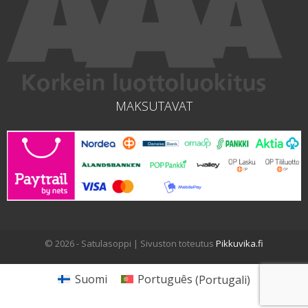
MAKSUTAVAT
© 2026 - Satulasoppi | Sivuston toteutus
Pikkuvika.fi
Suomi
Português
(
Portugali
)