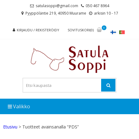
Skip
Skip
satulasoppi@gmail.com
050 467 8964
to
to
Pyyppöläntie 219, 40950 Muurame
arkisin 10 - 17
navigation
content
0
KIRJAUDU / REKISTERÖIDY
SOVITUSKORI(0)
Valikko
Etusivu
> Tuotteet avainsanalla “PDS”