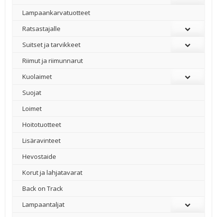
Lampaankarvatuotteet
Ratsastajalle
Suitset ja tarvikkeet
Riimut ja riimunnarut
Kuolaimet
Suojat
Loimet
Hoitotuotteet
Lisäravinteet
Hevostaide
Korut ja lahjatavarat
Back on Track
Lampaantaljat