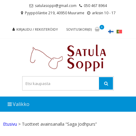
Skip
Skip
satulasoppi@gmail.com
050 467 8964
to
to
Pyyppöläntie 219, 40950 Muurame
arkisin 10 - 17
navigation
content
0
KIRJAUDU / REKISTERÖIDY
SOVITUSKORI(0)
Valikko
Etusivu
> Tuotteet avainsanalla “Saga Jodhpurs”