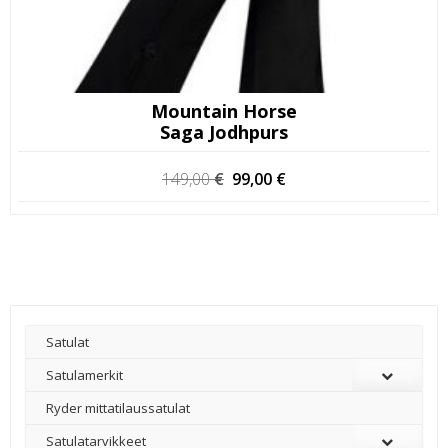
Mountain Horse
Saga Jodhpurs
Alkuperäinen
Nykyinen
149,00
€
99,00
€
hinta
hinta
oli:
on:
149,00 €.
99,00 €.
Satulat
Satulamerkit
Ryder mittatilaussatulat
Satulatarvikkeet
–