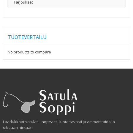
Tarjoukset
TUOTEVERTAILU
No products to compare
Laadukkaat satulat – nopeasti, luotettavasti ja ammattitaidolla
oikeaan hintaan!