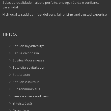
Selas de qualidade – ajuste perfeito, entrega rápida e confiança
garantida!
High-quality saddles – fast delivery, fair pricing, and trusted expertise!
TIETOA
Satulan myyntivälitys
Satula vaihdossa
Sovitus Muuramessa
Satuloita sovitukseen
Satula-auto
Satulan vuokraus
Rungonmuokkaus
Lämpökameravuokraus
Yhteistyössä
Osamaksu