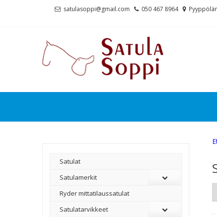
Skip
Skip
satulasoppi@gmail.com
050 467 8964
Pyyppölän
to
to
navigation
content
E
Satulat
Satulamerkit
Ryder mittatilaussatulat
Satulatarvikkeet
–