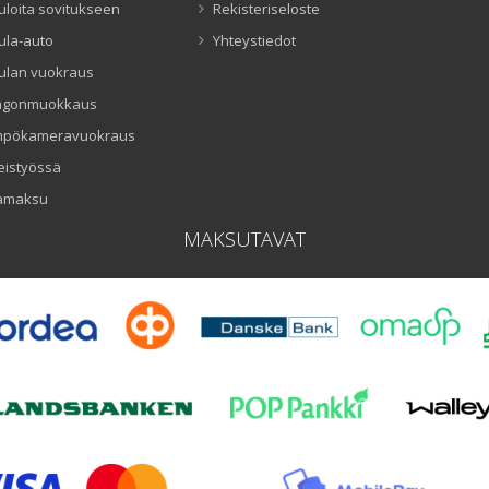
uloita sovitukseen
Rekisteriseloste
ula-auto
Yhteystiedot
ulan vuokraus
ngonmuokkaus
mpökameravuokraus
eistyössä
amaksu
MAKSUTAVAT