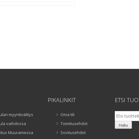
PIKALINKIT
ETSI TUO
Etsi:
ulan myyntivälitys
Oma tili
ula vaihdossa
Toimitusehdot
Haku
itus Muuramessa
Sovitusehdot