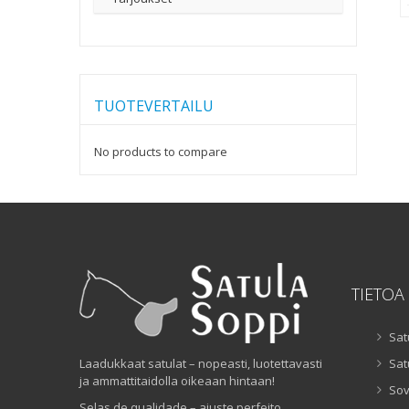
TUOTEVERTAILU
No products to compare
TIETOA
Sat
Laadukkaat satulat – nopeasti, luotettavasti
Sat
ja ammattitaidolla oikeaan hintaan!
Sov
Selas de qualidade – ajuste perfeito,