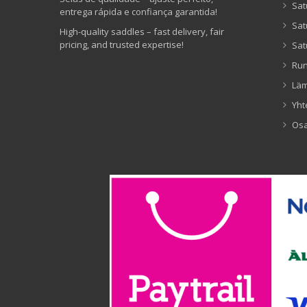
Sat
entrega rápida e confiança garantida!
Sat
High-quality saddles – fast delivery, fair
pricing, and trusted expertise!
Sat
Ru
Lä
Yht
Os