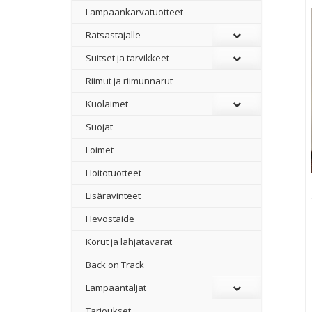
Lampaankarvatuotteet
Ratsastajalle
Suitset ja tarvikkeet
Riimut ja riimunnarut
Kuolaimet
Suojat
Loimet
Hoitotuotteet
Lisäravinteet
Hevostaide
Korut ja lahjatavarat
Back on Track
Lampaantaljat
Tarjoukset