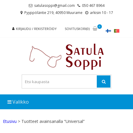
Skip
Skip
satulasoppi@gmail.com
050 467 8964
to
to
Pyyppöläntie 219, 40950 Muurame
arkisin 10 - 17
navigation
content
0
KIRJAUDU / REKISTERÖIDY
SOVITUSKORI(0)
Valikko
Etusivu
> Tuotteet avainsanalla “Universal”