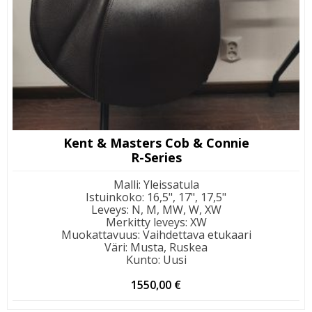
Kent & Masters Cob & Connie
R-Series
Malli
:
Yleissatula
Istuinkoko
:
16,5", 17", 17,5"
Leveys
:
N, M, MW, W, XW
Merkitty leveys
:
XW
Muokattavuus
:
Vaihdettava etukaari
Väri
:
Musta, Ruskea
Kunto
:
Uusi
1550,00
€