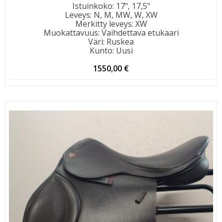
Istuinkoko
:
17", 17,5"
Leveys
:
N, M, MW, W, XW
Merkitty leveys
:
XW
Muokattavuus
:
Vaihdettava etukaari
Väri
:
Ruskea
Kunto
:
Uusi
1550,00
€