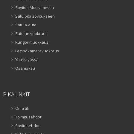
Sovitus Muuramessa
Satuloita sovitukseen
Satula-auto
Satulan vuokraus
Rungonmuokkaus
Lämpökameravuokraus
Yhteistyössä
Osamaksu
PIKALINKIT
Oma tili
Toimitusehdot
Sovitusehdot