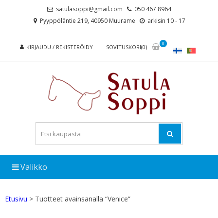
Skip
Skip
satulasoppi@gmail.com
050 467 8964
to
to
Pyyppöläntie 219, 40950 Muurame
arkisin 10 - 17
navigation
content
0
KIRJAUDU / REKISTERÖIDY
SOVITUSKORI(0)
Valikko
Etusivu
> Tuotteet avainsanalla “Venice”