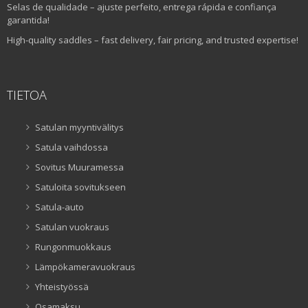
Selas de qualidade – ajuste perfeito, entrega rápida e confiança
garantida!
High-quality saddles – fast delivery, fair pricing, and trusted expertise!
TIETOA
Satulan myyntivälitys
Satula vaihdossa
Sovitus Muuramessa
Satuloita sovitukseen
Satula-auto
Satulan vuokraus
Rungonmuokkaus
Lämpökameravuokraus
Yhteistyössä
Osamaksu