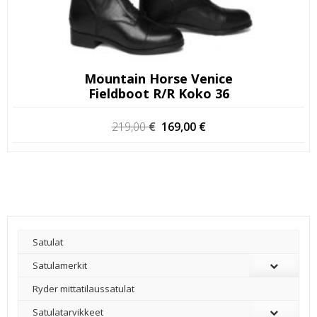
Mountain Horse Venice
Fieldboot R/R Koko 36
Alkuperäinen
Nykyinen
219,00
€
169,00
€
hinta
hinta
oli:
on:
219,00 €.
169,00 €.
Satulat
Satulamerkit
Ryder mittatilaussatulat
Satulatarvikkeet
–