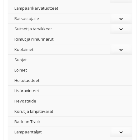
Lampaankarvatuotteet
Ratsastajalle
Suitset ja tarvikkeet
Riimut ja riimunnarut
Kuolaimet
Suojat
Loimet
Hoitotuotteet
Lisäravinteet
Hevostaide
Korut ja lahjatavarat
Back on Track
Lampaantaljat