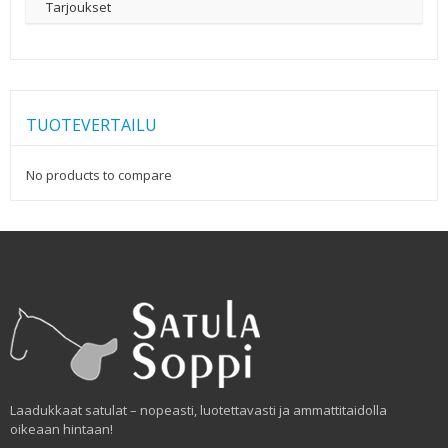
Tarjoukset
TUOTEVERTAILU
No products to compare
Laadukkaat satulat – nopeasti, luotettavasti ja ammattitaidolla
oikeaan hintaan!