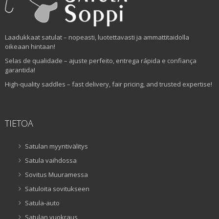
Laadukkaat satulat – nopeasti, luotettavasti ja ammattitaidolla
oikeaan hintaan!
Selas de qualidade – ajuste perfeito, entrega rápida e confiança
garantida!
High-quality saddles – fast delivery, fair pricing, and trusted expertise!
TIETOA
Satulan myyntivälitys
Satula vaihdossa
Sovitus Muuramessa
Satuloita sovitukseen
Satula-auto
Satulan vuokraus