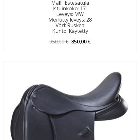
Malli
:
Estesatula
Istuinkoko
:
17"
Leveys
:
MW
Merkitty leveys
:
28
Väri
:
Ruskea
Kunto
:
Käytetty
Alkuperäinen
Nykyinen
950,00
€
850,00
€
hinta
hinta
oli:
on:
950,00 €.
850,00 €.