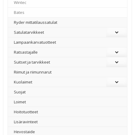
Wintec
–
Bates
–
Ryder mittatilaussatulat
Satulatarvikkeet
–
Lampaankarvatuotteet
Ratsastajalle
Suitset ja tarvikkeet
Riimut ja riimunnarut
Kuolaimet
Suojat
Loimet
Hoitotuotteet
Lisäravinteet
Hevostaide