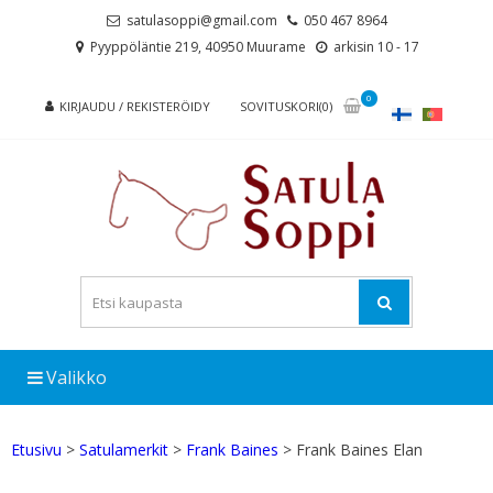
Skip
Skip
satulasoppi@gmail.com
050 467 8964
to
to
Pyyppöläntie 219, 40950 Muurame
arkisin 10 - 17
navigation
content
0
KIRJAUDU / REKISTERÖIDY
SOVITUSKORI(0)
Valikko
Etusivu
>
Satulamerkit
>
Frank Baines
> Frank Baines Elan