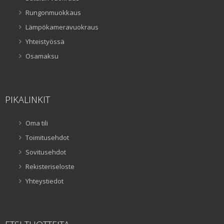
Rungonmuokkaus
Lämpökameravuokraus
Yhteistyössä
Osamaksu
PIKALINKIT
Oma tili
Toimitusehdot
Sovitusehdot
Rekisteriseloste
Yhteystiedot