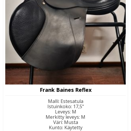
Frank Baines Reflex
Malli
:
Estesatula
Istuinkoko
:
17,5"
Leveys
:
M
Merkitty leveys
:
M
Väri
:
Musta
Kunto
:
Käytetty