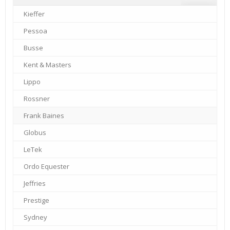
Kieffer
–
Pessoa
–
Busse
–
Kent & Masters
–
Lippo
–
Rossner
–
Frank Baines
–
Globus
–
LeTek
–
Ordo Equester
–
Jeffries
–
Prestige
–
Sydney
–