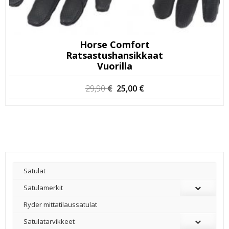
Horse Comfort
Ratsastushansikkaat
Vuorilla
Alkuperäinen
Nykyinen
29,90
€
25,00
€
hinta
hinta
oli:
on:
29,90 €.
25,00 €.
Satulat
Satulamerkit
Ryder mittatilaussatulat
Satulatarvikkeet
–