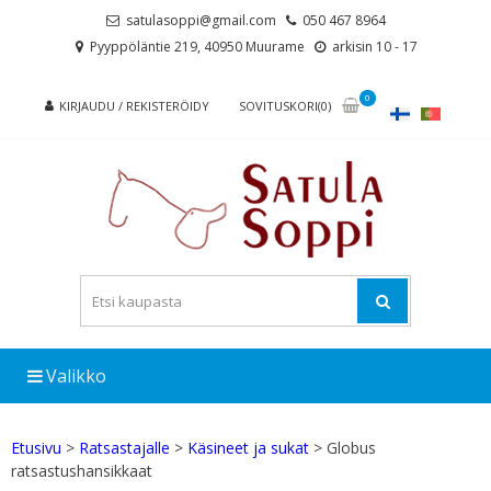
Skip
Skip
satulasoppi@gmail.com
050 467 8964
to
to
Pyyppöläntie 219, 40950 Muurame
arkisin 10 - 17
navigation
content
0
KIRJAUDU / REKISTERÖIDY
SOVITUSKORI(0)
Valikko
Etusivu
>
Ratsastajalle
>
Käsineet ja sukat
> Globus
ratsastushansikkaat