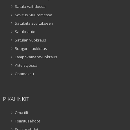
Satula vaihdossa
Sovitus Muuramessa
Satuloita sovitukseen
Satula-auto
Satulan vuokraus
Rungonmuokkaus
Lämpökameravuokraus
Yhteistyössä
Osamaksu
PIKALINKIT
Oma tili
Toimitusehdot
Sovitusehdot