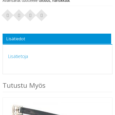
Avainsanat tuotteelle
Globus
,
hansikkaat
Lisätiedot
Lisätietoja
Tutustu Myös