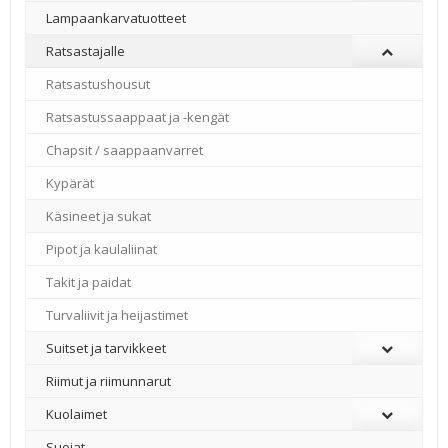
Lampaankarvatuotteet
Ratsastajalle
Ratsastushousut
Ratsastussaappaat ja -kengät
Chapsit / saappaanvarret
Kypärät
Käsineet ja sukat
Pipot ja kaulaliinat
Takit ja paidat
Turvaliivit ja heijastimet
Suitset ja tarvikkeet
Riimut ja riimunnarut
Kuolaimet
Suojat