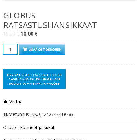
GLOBUS
RATSASTUSHANSIKKAAT
Alkuperäinen
Nykyinen
19,90
€
10,00
€
hinta
hinta
Määrä
oli:
on:
LISÄÄ OSTOSKORIIN
19,90 €.
10,00 €.
Vertaa
Tuotetunnus (SKU):
24274241e289
Osasto:
Käsineet ja sukat