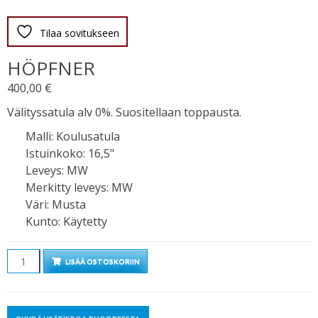
Tilaa sovitukseen
HÖPFNER
400,00
€
Välityssatula alv 0%. Suositellaan toppausta.
Malli
:
Koulusatula
Istuinkoko
:
16,5"
Leveys
:
MW
Merkitty leveys
:
MW
Väri
:
Musta
Kunto
:
Käytetty
Määrä
LISÄÄ OSTOSKORIIN