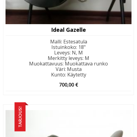
Ideal Gazelle
Malli
:
Estesatula
Istuinkoko
:
18"
Leveys
:
N, M
Merkitty leveys
:
M
Muokattavuus
:
Muokattava runko
Väri
:
Musta
Kunto
:
Käytetty
700,00
€
TARJOUS!