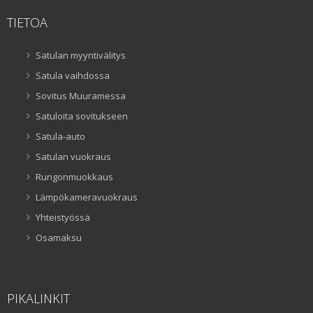
TIETOA
Satulan myyntivälitys
Satula vaihdossa
Sovitus Muuramessa
Satuloita sovitukseen
Satula-auto
Satulan vuokraus
Rungonmuokkaus
Lämpökameravuokraus
Yhteistyössä
Osamaksu
PIKALINKIT