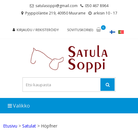
Skip
Skip
satulasoppi@gmail.com
050 467 8964
to
to
Pyyppöläntie 219, 40950 Muurame
arkisin 10 - 17
navigation
content
0
KIRJAUDU / REKISTERÖIDY
SOVITUSKORI(0)
Valikko
Etusivu
>
Satulat
> Höpfner