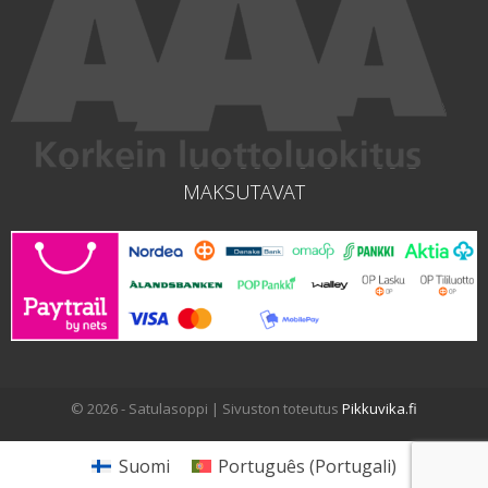
MAKSUTAVAT
© 2026 - Satulasoppi | Sivuston toteutus
Pikkuvika.fi
Suomi
Português
(
Portugali
)