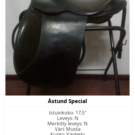
Åstund Special
Istuinkoko
:
17,5"
Leveys
:
N
Merkitty leveys
:
N
Väri
:
Musta
Kunto
:
Käytetty