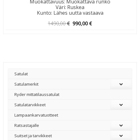
Muokattavuus
:
Muokattava runko
Väri
:
Ruskea
Kunto
:
Lähes uutta vastaava
Alkuperäinen
Nykyinen
1490,00
€
990,00
€
hinta
hinta
oli:
on:
1490,00 €.
990,00 €.
Satulat
Satulamerkit
Ryder mittatilaussatulat
Satulatarvikkeet
–
Lampaankarvatuotteet
Ratsastajalle
Suitset ja tarvikkeet