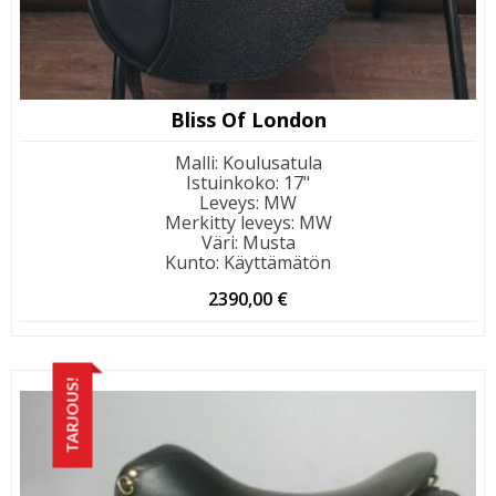
Bliss Of London
Malli
:
Koulusatula
Istuinkoko
:
17"
Leveys
:
MW
Merkitty leveys
:
MW
Väri
:
Musta
Kunto
:
Käyttämätön
2390,00
€
TARJOUS!