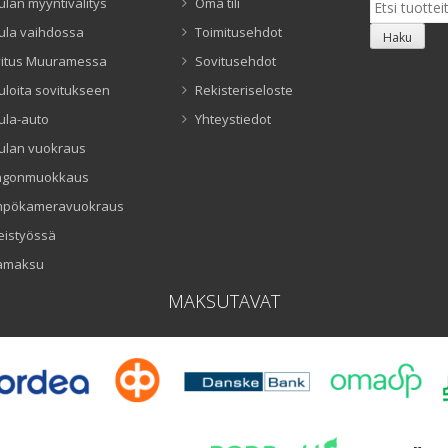
ulan myyntivälitys
Oma tili
ula vaihdossa
Toimitusehdot
Haku
itus Muuramessa
Sovitusehdot
uloita sovitukseen
Rekisteriseloste
ula-auto
Yhteystiedot
ulan vuokraus
ngonmuokkaus
mpökameravuokraus
eistyössä
amaksu
MAKSUTAVAT