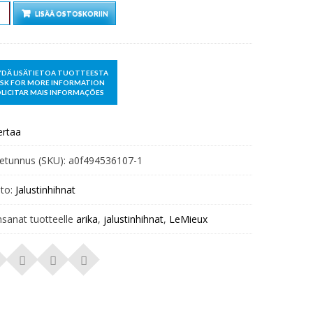
Ä
LISÄÄ OSTOSKORIIN
ertaa
etunnus (SKU):
a0f494536107-1
to:
Jalustinhihnat
nsanat tuotteelle
arika
,
jalustinhihnat
,
LeMieux