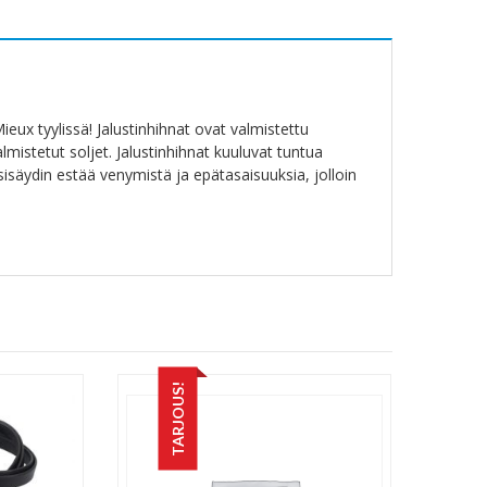
eux tyylissä! Jalustinhihnat ovat valmistettu
stetut soljet. Jalustinhihnat kuuluvat tuntua
sisäydin estää venymistä ja epätasaisuuksia, jolloin
TARJOUS!