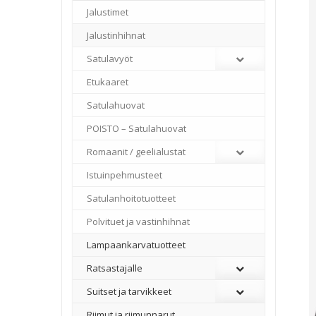
Jalustimet
Jalustinhihnat
Satulavyöt
Etukaaret
Satulahuovat
POISTO – Satulahuovat
Romaanit / geelialustat
Istuinpehmusteet
Satulanhoitotuotteet
Polvituet ja vastinhihnat
Lampaankarvatuotteet
Ratsastajalle
Suitset ja tarvikkeet
Riimut ja riimunnarut