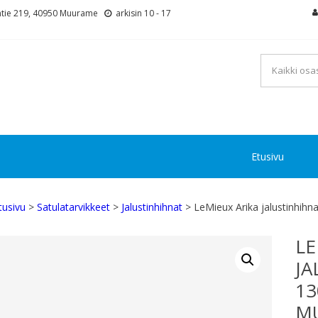
tie 219, 40950 Muurame
arkisin 10 - 17
Etusivu
tusivu
>
Satulatarvikkeet
>
Jalustinhihnat
> LeMieux Arika jalustinhihn
LE
JA
13
MU