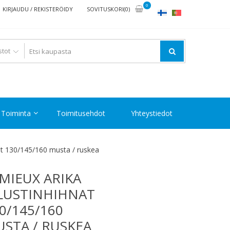
0
KIRJAUDU / REKISTERÖIDY
SOVITUSKORI(0)
Toiminta
Toimitusehdot
Yhteystiedot
at 130/145/160 musta / ruskea
MIEUX ARIKA
LUSTINHIHNAT
0/145/160
STA / RUSKEA