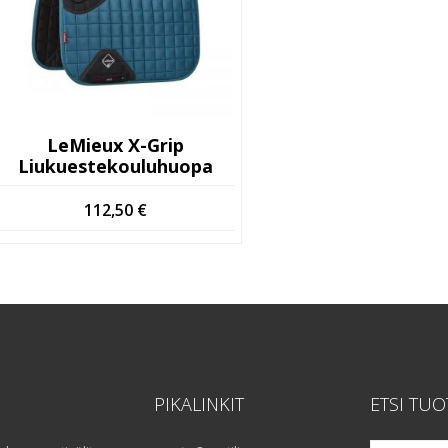
LeMieux X-Grip
Liukuestekouluhuopa
112,50
€
PIKALINKIT
ETSI TUO
Etsi: