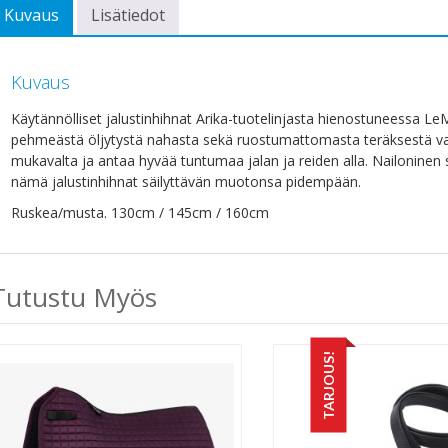
Kuvaus
Lisätiedot
Kuvaus
Käytännölliset jalustinhihnat Arika-tuotelinjasta hienostuneessa LeMi
pehmeästä öljytystä nahasta sekä ruostumattomasta teräksestä valmi
mukavalta ja antaa hyvää tuntumaa jalan ja reiden alla. Nailoninen 
nämä jalustinhihnat säilyttävän muotonsa pidempään.
Ruskea/musta. 130cm / 145cm / 160cm
Tutustu Myös
TARJOUS!