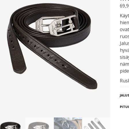
69,
Käyt
hien
ovat
ruos
Jalu
hyvä
sisä
nämä
pid
Rus
JALU
PITU