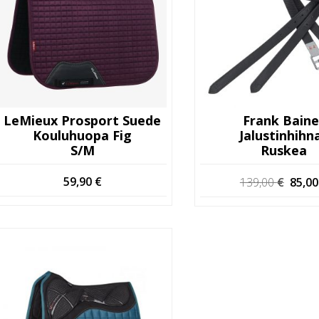
LeMieux Prosport Suede
Frank Baine
Kouluhuopa Fig
Jalustinhihn
S/M
Ruskea
Alkup
59,90
€
139,00
€
85,0
hinta
oli:
139,0