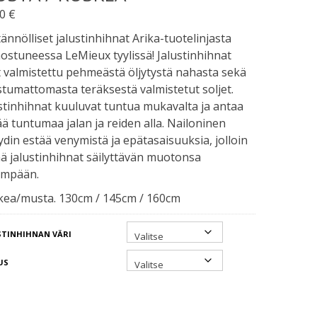
90
€
ännölliset jalustinhihnat Arika-tuotelinjasta
ostuneessa LeMieux tyylissä! Jalustinhihnat
 valmistettu pehmeästä öljytystä nahasta sekä
tumattomasta teräksestä valmistetut soljet.
stinhihnat kuuluvat tuntua mukavalta ja antaa
ä tuntumaa jalan ja reiden alla. Nailoninen
ydin estää venymistä ja epätasaisuuksia, jolloin
 jalustinhihnat säilyttävän muotonsa
empään.
kea/musta. 130cm / 145cm / 160cm
STINHIHNAN VÄRI
US