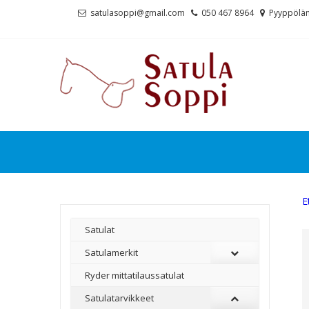
Skip
Skip
satulasoppi@gmail.com
050 467 8964
Pyyppölän
to
to
navigation
content
E
Satulat
Satulamerkit
Ryder mittatilaussatulat
Satulatarvikkeet
–