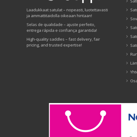
Sat
Laadukkaat satulat – nopeasti, luotettavasti
Sat
ja ammattitaidolla oikeaan hintaan!
Sov
Selas de qualidade – ajuste perfeito,
Sat
entrega rápida e confiança garantida!
Sat
High-quality saddles – fast delivery, fair
pricing, and trusted expertise!
Sat
Ru
Lä
Yht
Os