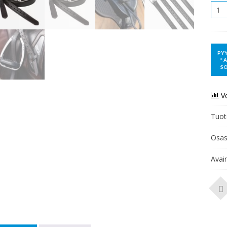
MÄÄR
V
Tuot
Osas
Avai