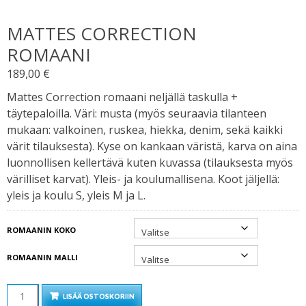
MATTES CORRECTION
ROMAANI
189,00
€
Mattes Correction romaani neljällä taskulla +
täytepaloilla. Väri: musta (myös seuraavia tilanteen
mukaan: valkoinen, ruskea, hiekka, denim, sekä kaikki
värit tilauksesta).
Kyse on kankaan väristä, karva on aina
luonnollisen kellertävä kuten kuvassa (tilauksesta myös
värilliset karvat).
Yleis- ja koulumallisena. Koot jäljellä:
yleis ja koulu S, yleis M ja L.
ROMAANIN KOKO
ROMAANIN MALLI
MÄÄRÄ
LISÄÄ OSTOSKORIIN