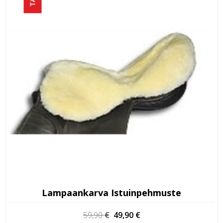
Lampaankarva Istuinpehmuste
Alkuperäinen
Nykyinen
59,90
€
49,90
€
hinta
hinta