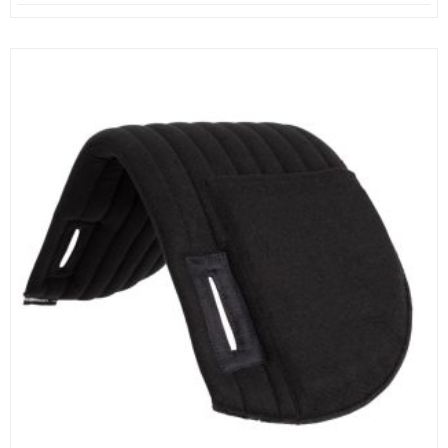
oli:
on:
59,90 €.
49,90 €.