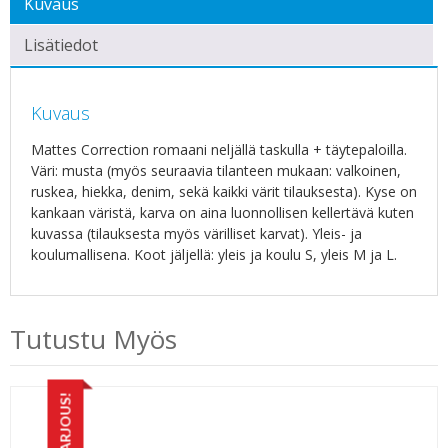
Kuvaus
Lisätiedot
Kuvaus
Mattes Correction romaani neljällä taskulla + täytepaloilla.
Väri: musta (myös seuraavia tilanteen mukaan: valkoinen,
ruskea, hiekka, denim, sekä kaikki värit tilauksesta).
Kyse on
kankaan väristä, karva on aina luonnollisen kellertävä kuten
kuvassa (tilauksesta myös värilliset karvat).
Yleis- ja
koulumallisena. Koot jäljellä: yleis ja koulu S, yleis M ja L.
Tutustu Myös
TARJOUS!