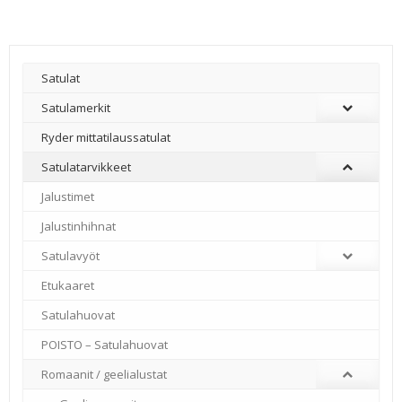
Satulat
Satulamerkit
Ryder mittatilaussatulat
Satulatarvikkeet
–
Jalustimet
Jalustinhihnat
Satulavyöt
Etukaaret
Satulahuovat
POISTO – Satulahuovat
Romaanit / geelialustat