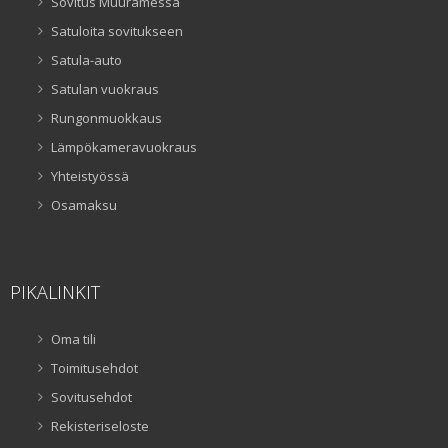
Sovitus Muuramessa
Satuloita sovitukseen
Satula-auto
Satulan vuokraus
Rungonmuokkaus
Lämpökameravuokraus
Yhteistyössä
Osamaksu
PIKALINKIT
Oma tili
Toimitusehdot
Sovitusehdot
Rekisteriseloste