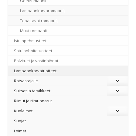
Geeliromaanit
Lampaankarvaromaanit
Topattavat romaanit
Muut romaanit
Istuinpehmusteet
Satulanhoitotuotteet
Polvituet ja vastinhihnat
Lampaankarvatuotteet
Ratsastajalle
Suitset ja tarvikkeet
Riimut ja riimunnarut
Kuolaimet
Suojat
Loimet