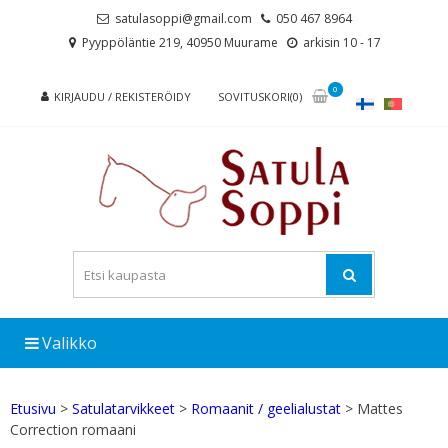
Skip
Skip
satulasoppi@gmail.com
050 467 8964
to
to
Pyyppöläntie 219, 40950 Muurame
arkisin 10 - 17
navigation
content
0
KIRJAUDU / REKISTERÖIDY
SOVITUSKORI(0)
Valikko
Etusivu
>
Satulatarvikkeet
>
Romaanit / geelialustat
> Mattes
Correction romaani