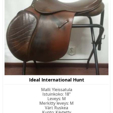
Ideal International Hunt
Malli
:
Yleissatula
Istuinkoko
:
18"
Leveys
:
M
Merkitty leveys
:
M
Väri
:
Ruskea
Kunto
:
Käytetty