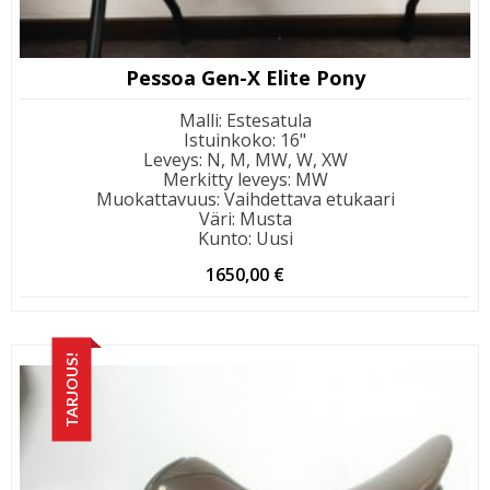
Pessoa Gen-X Elite Pony
Malli
:
Estesatula
Istuinkoko
:
16"
Leveys
:
N, M, MW, W, XW
Merkitty leveys
:
MW
Muokattavuus
:
Vaihdettava etukaari
Väri
:
Musta
Kunto
:
Uusi
1650,00
€
TARJOUS!