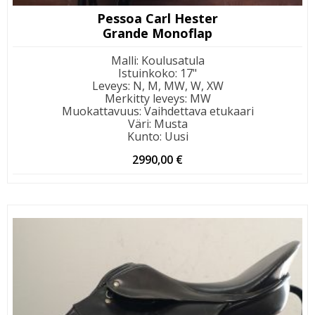
Pessoa Carl Hester
Grande Monoflap
Malli
:
Koulusatula
Istuinkoko
:
17"
Leveys
:
N, M, MW, W, XW
Merkitty leveys
:
MW
Muokattavuus
:
Vaihdettava etukaari
Väri
:
Musta
Kunto
:
Uusi
2990,00
€