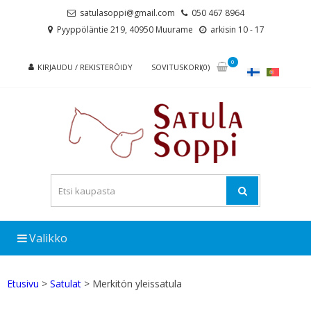
Skip
Skip
satulasoppi@gmail.com
050 467 8964
to
to
Pyyppöläntie 219, 40950 Muurame
arkisin 10 - 17
navigation
content
0
KIRJAUDU / REKISTERÖIDY
SOVITUSKORI(0)
Valikko
Etusivu
>
Satulat
> Merkitön yleissatula