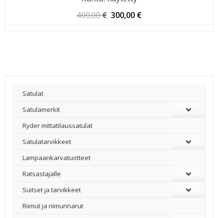
Alkuperäinen
Nykyinen
400,00
€
300,00
€
hinta
hinta
oli:
on:
400,00 €.
300,00 €.
Satulat
Satulamerkit
Ryder mittatilaussatulat
Satulatarvikkeet
–
Lampaankarvatuotteet
Ratsastajalle
Suitset ja tarvikkeet
Riimut ja riimunnarut