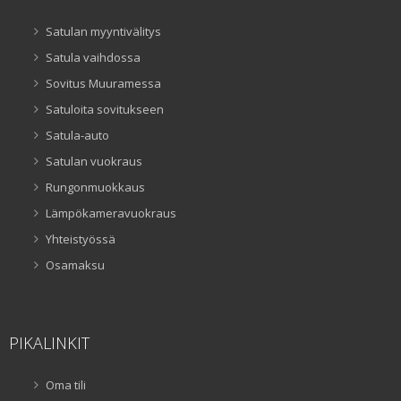
Satulan myyntivälitys
Satula vaihdossa
Sovitus Muuramessa
Satuloita sovitukseen
Satula-auto
Satulan vuokraus
Rungonmuokkaus
Lämpökameravuokraus
Yhteistyössä
Osamaksu
PIKALINKIT
Oma tili