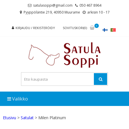
Skip
Skip
satulasoppi@gmail.com
050 467 8964
to
to
Pyyppöläntie 219, 40950 Muurame
arkisin 10 - 17
navigation
content
0
KIRJAUDU / REKISTERÖIDY
SOVITUSKORI(0)
Valikko
Etusivu
>
Satulat
> Milen Platinum