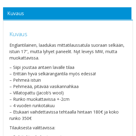
Kuvaus
Kuvaus
Englantilainen, laadukas mittatilaussatula suoraan selkään,
istuin 17″, mutta lyhyet paneelit. Nyt leveys MW, mutta
muokattavissa.
– Siipi joustaa antaen lavalle tilaa
– Erittäin hyvä selkärangantila myös edessä!
– Pehmeä istuin
– Pehmeää, pitävää vasikannahkaa
– Villatopattu (Jacob’s wool)
– Runko muokattavissa +-2cm
– 4 vuoden runkotakuu
– Etukaari vaihdettavissa tehtaalla hintaan 180€ ja koko
runko 350€
Tilauksesta valittavissa: