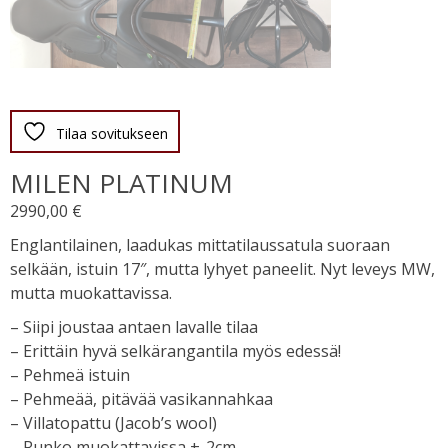
Tilaa sovitukseen
MILEN PLATINUM
2990,00
€
Englantilainen, laadukas mittatilaussatula suoraan
selkään, istuin 17″, mutta lyhyet paneelit. Nyt leveys MW,
mutta muokattavissa.
– Siipi joustaa antaen lavalle tilaa
– Erittäin hyvä selkärangantila myös edessä!
– Pehmeä istuin
– Pehmeää, pitävää vasikannahkaa
– Villatopattu (Jacob’s wool)
– Runko muokattavissa +-2cm