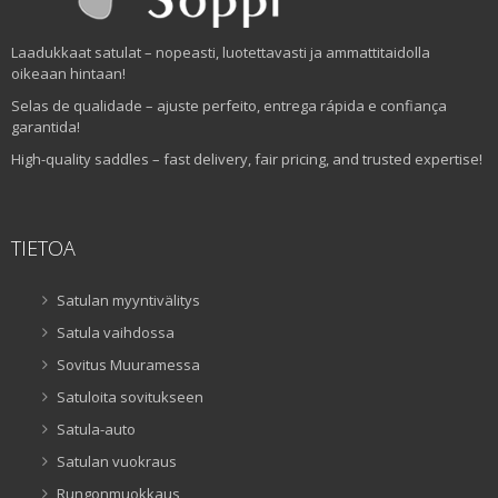
Laadukkaat satulat – nopeasti, luotettavasti ja ammattitaidolla
oikeaan hintaan!
Selas de qualidade – ajuste perfeito, entrega rápida e confiança
garantida!
High-quality saddles – fast delivery, fair pricing, and trusted expertise!
TIETOA
Satulan myyntivälitys
Satula vaihdossa
Sovitus Muuramessa
Satuloita sovitukseen
Satula-auto
Satulan vuokraus
Rungonmuokkaus