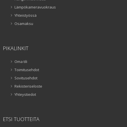
Lämpökameravuokraus
Yhteistyössä
Osamaksu
PIKALINKIT
Oma tili
Toimitusehdot
Sovitusehdot
Rekisteriseloste
Yhteystiedot
ETSI TUOTTEITA