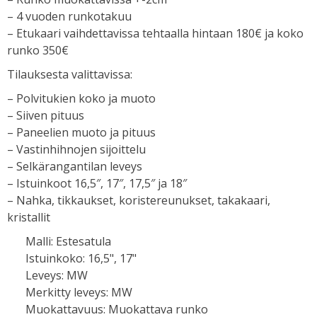
– 4 vuoden runkotakuu
– Etukaari vaihdettavissa tehtaalla hintaan 180€ ja koko
runko 350€
Tilauksesta valittavissa:
– Polvitukien koko ja muoto
– Siiven pituus
– Paneelien muoto ja pituus
– Vastinhihnojen sijoittelu
– Selkärangantilan leveys
– Istuinkoot 16,5″, 17″, 17,5″ ja 18″
– Nahka, tikkaukset, koristereunukset, takakaari,
kristallit
Malli
:
Estesatula
Istuinkoko
:
16,5", 17"
Leveys
:
MW
Merkitty leveys
:
MW
Muokattavuus
:
Muokattava runko