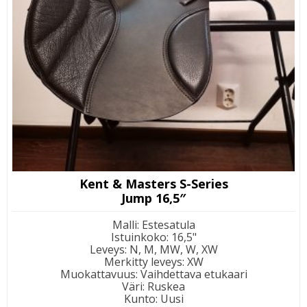
Kent & Masters S-Series
Jump 16,5″
Malli
:
Estesatula
Istuinkoko
:
16,5"
Leveys
:
N, M, MW, W, XW
Merkitty leveys
:
XW
Muokattavuus
:
Vaihdettava etukaari
Väri
:
Ruskea
Kunto
:
Uusi