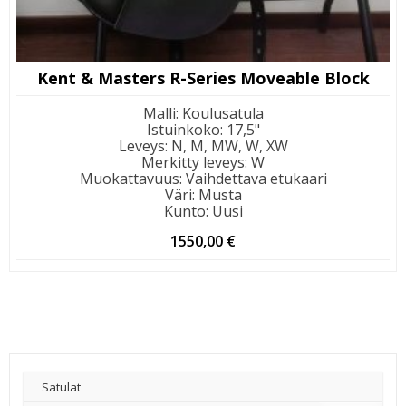
Kent & Masters R-Series Moveable Block
Malli
:
Koulusatula
Istuinkoko
:
17,5"
Leveys
:
N, M, MW, W, XW
Merkitty leveys
:
W
Muokattavuus
:
Vaihdettava etukaari
Väri
:
Musta
Kunto
:
Uusi
1550,00
€
Satulat