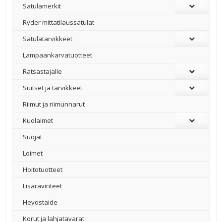
Satulamerkit
Ryder mittatilaussatulat
Satulatarvikkeet
–
Lampaankarvatuotteet
Ratsastajalle
Suitset ja tarvikkeet
Riimut ja riimunnarut
Kuolaimet
Suojat
Loimet
Hoitotuotteet
Lisäravinteet
Hevostaide
Korut ja lahjatavarat