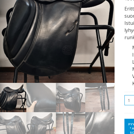
Erit
suo
Istu
lyhy
runk
Mää