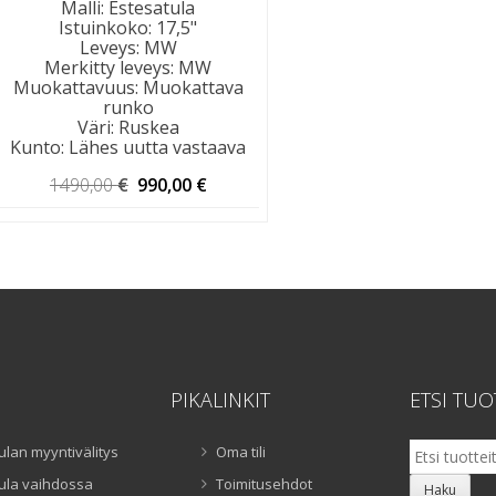
Malli
:
Estesatula
Istuinkoko
:
17,5"
Leveys
:
MW
Merkitty leveys
:
MW
Muokattavuus
:
Muokattava
runko
Väri
:
Ruskea
Kunto
:
Lähes uutta vastaava
Alkuperäinen
Nykyinen
1490,00
€
990,00
€
hinta
hinta
oli:
on:
1490,00 €.
990,00 €.
PIKALINKIT
ETSI TUO
Etsi:
ulan myyntivälitys
Oma tili
ula vaihdossa
Toimitusehdot
Haku