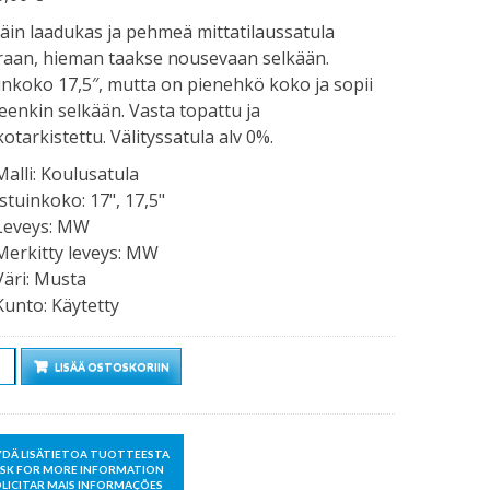
täin laadukas ja pehmeä mittatilaussatula
raan, hieman taakse nousevaan selkään.
inkoko 17,5″, mutta on pienehkö koko ja sopii
eenkin selkään. Vasta topattu ja
otarkistettu. Välityssatula alv 0%.
Malli
:
Koulusatula
Istuinkoko
:
17", 17,5"
Leveys
:
MW
Merkitty leveys
:
MW
Väri
:
Musta
Kunto
:
Käytetty
rä
LISÄÄ OSTOSKORIIN