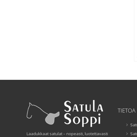
TIETOA
Sat
Laadukkaat satulat – nopeasti, luotettavasti
Sat