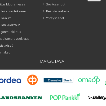
itus Muuramessa
Sovitusehdot
uloita sovitukseen
Rekisteriseloste
ula-auto
Yhteystiedot
ulan vuokraus
ngonmuokkaus
mpökameravuokraus
eistyössä
amaksu
MAKSUTAVAT