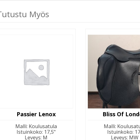
Tutustu Myös
Passier Lenox
Bliss Of Lon
Malli
:
Koulusatula
Malli
:
Koulusat
Istuinkoko
:
17,5"
Istuinkoko
:
17
Leveys
:
M
Leveys
:
MW