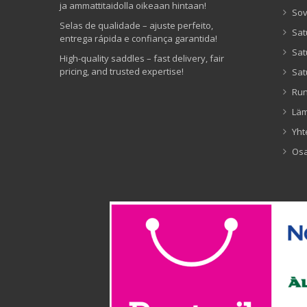
ja ammattitaidolla oikeaan hintaan!
Sov
Selas de qualidade – ajuste perfeito,
Sat
entrega rápida e confiança garantida!
Sat
High-quality saddles – fast delivery, fair
pricing, and trusted expertise!
Sat
Ru
Lä
Yht
Os