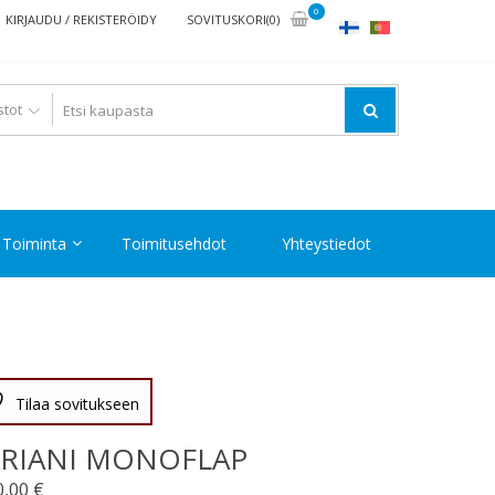
0
KIRJAUDU / REKISTERÖIDY
SOVITUSKORI(0)
Toiminta
Toimitusehdot
Yhteystiedot
Tilaa sovitukseen
RIANI MONOFLAP
0,00
€