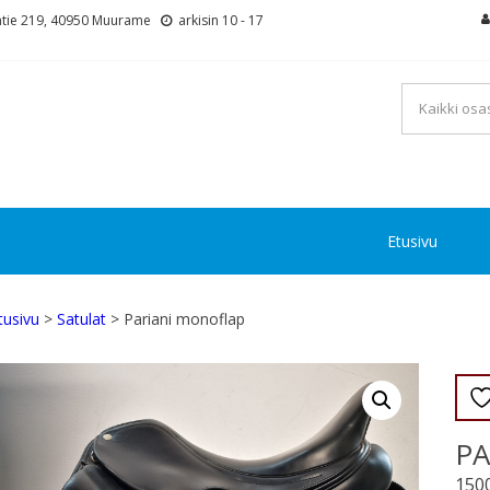
tie 219, 40950 Muurame
arkisin 10 - 17
Etusivu
tusivu
>
Satulat
> Pariani monoflap
PA
150