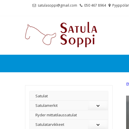
Skip
Skip
satulasoppi@gmail.com
050 467 8964
Pyyppölän
to
to
navigation
content
E
Satulat
Satulamerkit
Ryder mittatilaussatulat
Satulatarvikkeet
–