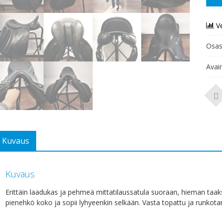
V
Osas
Avai
Kuvaus
Kuvaus
Erittäin laadukas ja pehmeä mittatilaussatula suoraan, hieman taa
pienehkö koko ja sopii lyhyeenkin selkään. Vasta topattu ja runkotark