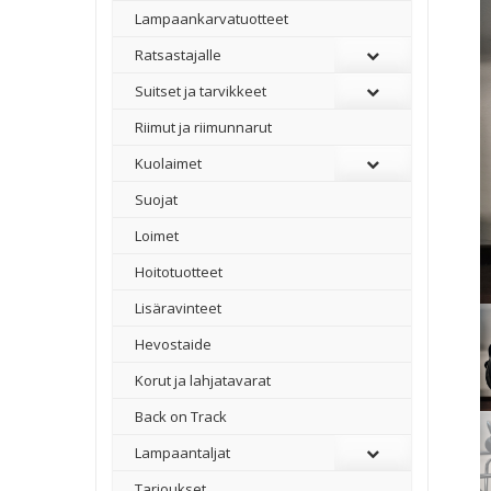
Lampaankarvatuotteet
Ratsastajalle
Suitset ja tarvikkeet
Riimut ja riimunnarut
Kuolaimet
Suojat
Loimet
Hoitotuotteet
Lisäravinteet
Hevostaide
Korut ja lahjatavarat
Back on Track
Lampaantaljat
Tarjoukset