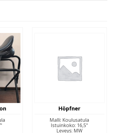
don
Höpfner
ula
Malli
:
Koulusatula
"
Istuinkoko
:
16,5"
Leveys
:
MW