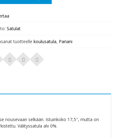
ertaa
to:
Satulat
nsanat tuotteelle
koulusatula
,
Pariani
kse nousevaan selkään. Istuinkoko 17,5″, mutta on
istettu. Välityssatula alv 0%.