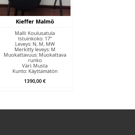
Kieffer Malmö
Malli
:
Koulusatula
Istuinkoko
:
17"
Leveys
:
N, M, MW
Merkitty leveys
:
M
Muokattavuus
:
Muokattava
runko
Väri
:
Musta
Kunto
:
Käyttämätön
1390,00
€