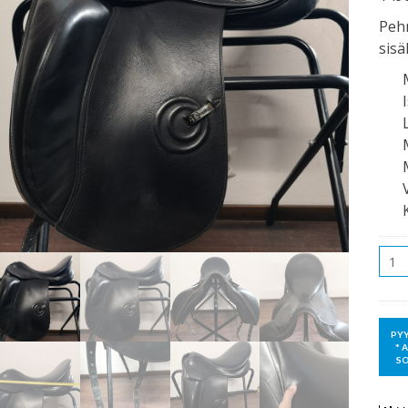
Peh
sisä
Mää