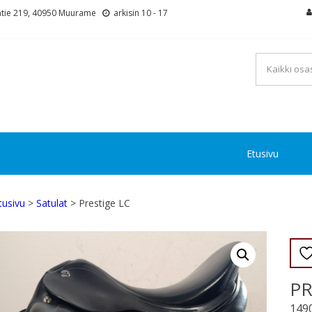
tie 219, 40950 Muurame
arkisin 10 - 17
Etusivu
tusivu
>
Satulat
> Prestige LC
PR
149