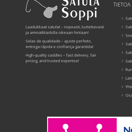
TIETOA
Sat
Laadukkaat satulat – nopeasti, luotettavasti
Sat
ja ammattitaidolla oikeaan hintaan!
Sov
Selas de qualidade – ajuste perfeito,
Sat
entrega rápida e confiança garantida!
Sat
High-quality saddles – fast delivery, fair
pricing, and trusted expertise!
Sat
Ru
Lä
Yht
Os