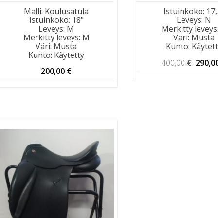
Malli
:
Koulusatula
Istuinkoko
:
17,
Istuinkoko
:
18"
Leveys
:
N
Leveys
:
M
Merkitty leveys
Merkitty leveys
:
M
Väri
:
Musta
Väri
:
Musta
Kunto
:
Käytet
Kunto
:
Käytetty
Alkup
400,00
€
290,0
hinta
200,00
€
oli:
400,00