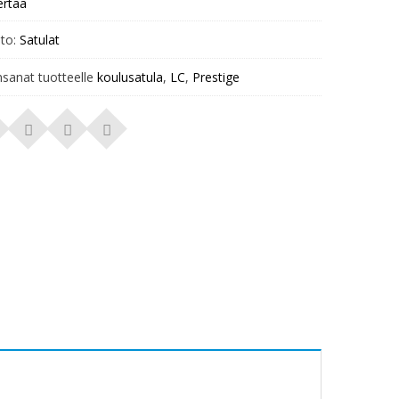
ertaa
to:
Satulat
nsanat tuotteelle
koulusatula
,
LC
,
Prestige