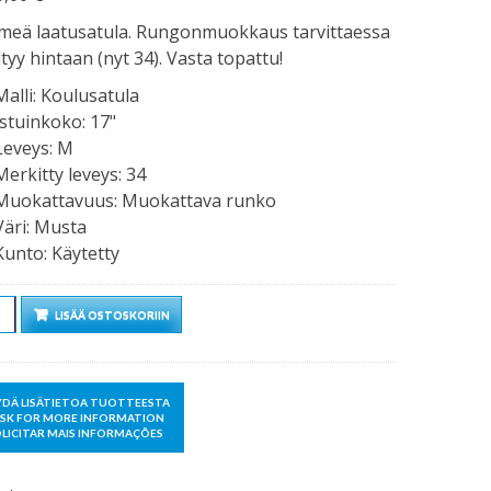
meä laatusatula. Rungonmuokkaus tarvittaessa
ltyy hintaan (nyt 34). Vasta topattu!
Malli
:
Koulusatula
Istuinkoko
:
17"
Leveys
:
M
Merkitty leveys
:
34
Muokattavuus
:
Muokattava runko
Väri
:
Musta
Kunto
:
Käytetty
rä
LISÄÄ OSTOSKORIIN