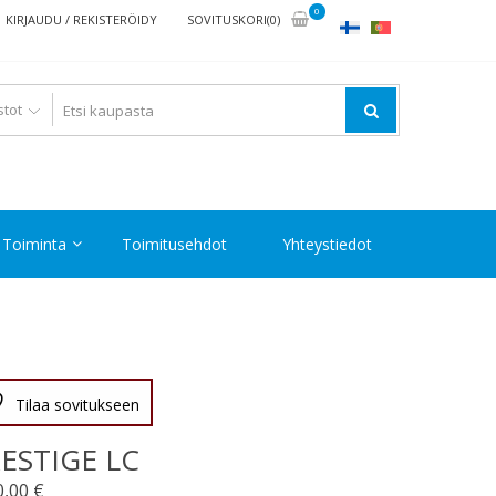
0
KIRJAUDU / REKISTERÖIDY
SOVITUSKORI(0)
Toiminta
Toimitusehdot
Yhteystiedot
Tilaa sovitukseen
ESTIGE LC
0,00
€