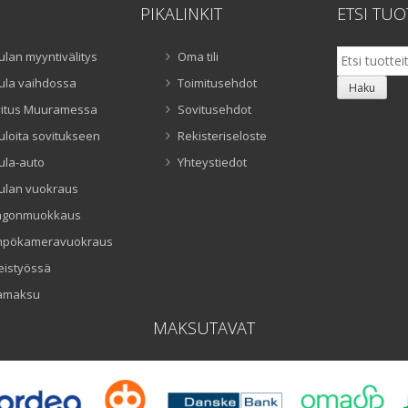
PIKALINKIT
ETSI TUO
Etsi:
ulan myyntivälitys
Oma tili
ula vaihdossa
Toimitusehdot
Haku
itus Muuramessa
Sovitusehdot
uloita sovitukseen
Rekisteriseloste
ula-auto
Yhteystiedot
ulan vuokraus
ngonmuokkaus
mpökameravuokraus
eistyössä
amaksu
MAKSUTAVAT