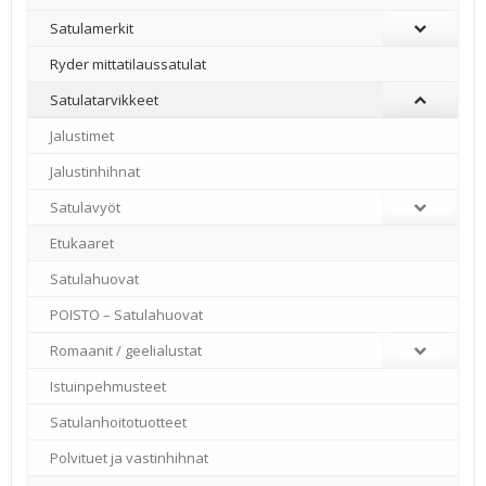
Satulamerkit
Ryder mittatilaussatulat
Satulatarvikkeet
–
Jalustimet
Jalustinhihnat
Satulavyöt
Etukaaret
Satulahuovat
POISTO – Satulahuovat
Romaanit / geelialustat
Istuinpehmusteet
Satulanhoitotuotteet
Polvituet ja vastinhihnat