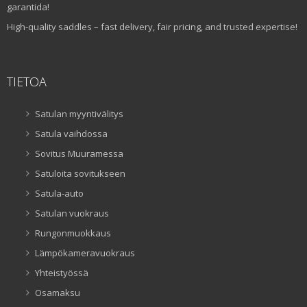
garantida!
High-quality saddles – fast delivery, fair pricing, and trusted expertise!
TIETOA
Satulan myyntivälitys
Satula vaihdossa
Sovitus Muuramessa
Satuloita sovitukseen
Satula-auto
Satulan vuokraus
Rungonmuokkaus
Lämpökameravuokraus
Yhteistyössä
Osamaksu