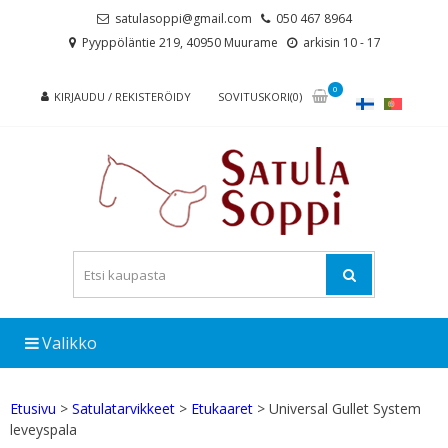
Skip
Skip
satulasoppi@gmail.com
050 467 8964
to
to
Pyyppöläntie 219, 40950 Muurame
arkisin 10 - 17
navigation
content
0
KIRJAUDU / REKISTERÖIDY
SOVITUSKORI(0)
Valikko
Etusivu
>
Satulatarvikkeet
>
Etukaaret
> Universal Gullet System
leveyspala