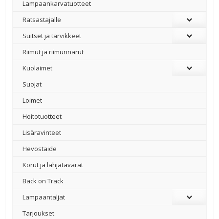
Lampaankarvatuotteet
Ratsastajalle
Suitset ja tarvikkeet
Riimut ja riimunnarut
Kuolaimet
Suojat
Loimet
Hoitotuotteet
Lisäravinteet
Hevostaide
Korut ja lahjatavarat
Back on Track
Lampaantaljat
Tarjoukset