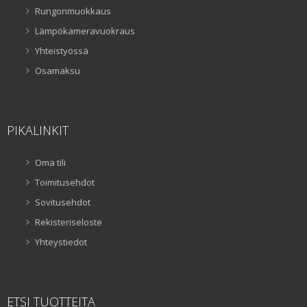
Rungonmuokkaus
Lämpökameravuokraus
Yhteistyössä
Osamaksu
PIKALINKIT
Oma tili
Toimitusehdot
Sovitusehdot
Rekisteriseloste
Yhteystiedot
ETSI TUOTTEITA