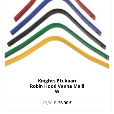
Knights Etukaari
Robin Hood Vanha Malli
W
Alkuperäinen
Nykyinen
29,90
€
26,90
€
hinta
hinta
oli:
on: