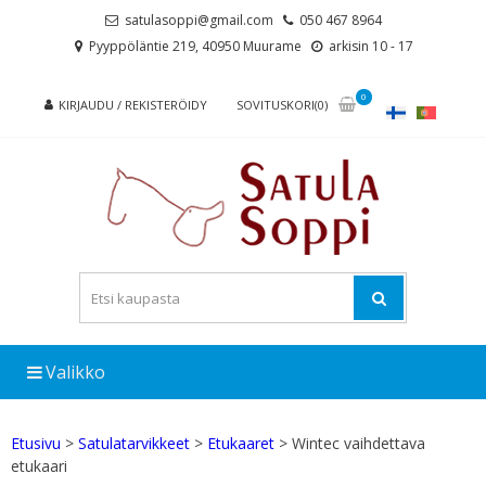
Skip
Skip
satulasoppi@gmail.com
050 467 8964
to
to
Pyyppöläntie 219, 40950 Muurame
arkisin 10 - 17
navigation
content
0
KIRJAUDU / REKISTERÖIDY
SOVITUSKORI(0)
Valikko
Etusivu
>
Satulatarvikkeet
>
Etukaaret
> Wintec vaihdettava
etukaari