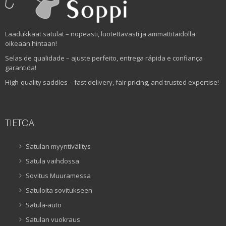
Laadukkaat satulat – nopeasti, luotettavasti ja ammattitaidolla
oikeaan hintaan!
Selas de qualidade – ajuste perfeito, entrega rápida e confiança
garantida!
High-quality saddles – fast delivery, fair pricing, and trusted expertise!
TIETOA
Satulan myyntivälitys
Satula vaihdossa
Sovitus Muuramessa
Satuloita sovitukseen
Satula-auto
Satulan vuokraus