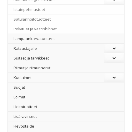
Istuinpehmusteet
Satulanhoitotuotteet
Polvituet ja vastinhihnat
Lampaankarvatuotteet
Ratsastajalle
Suitset ja tarvikkeet
Riimut ja riimunnarut
Kuolaimet
Suojat
Loimet
Hoitotuotteet
Lisäravinteet
Hevostaide