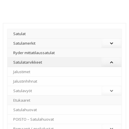
29,90 €.
26,90 €.
Satulat
Satulamerkit
Ryder mittatilaussatulat
Satulatarvikkeet
–
Jalustimet
Jalustinhihnat
Satulavyöt
Etukaaret
Satulahuovat
POISTO – Satulahuovat
Romaanit / geelialustat