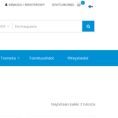
0
KIRJAUDU / REKISTERÖIDY
SOVITUSKORI(0)
Toiminta
Toimitusehdot
Yhteystiedot
Halvin
Näytetään kaikki 3 tulosta
ensin