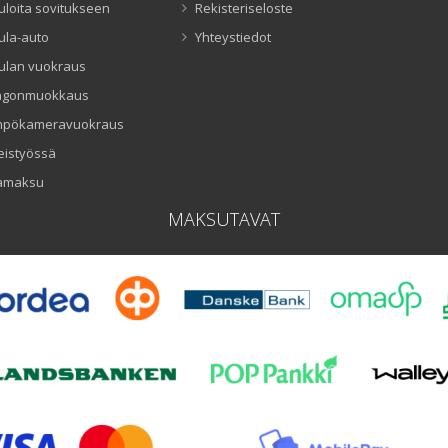
uloita sovitukseen
Rekisteriseloste
ula-auto
Yhteystiedot
ulan vuokraus
ngonmuokkaus
mpökameravuokraus
eistyössä
amaksu
MAKSUTAVAT