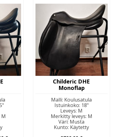
HE
Childeric DHE
Monoflap
ula
Malli
:
Koulusatula
5"
Istuinkoko
:
18"
Leveys
:
M
:
M
Merkitty leveys
:
M
Väri
:
Musta
ty
Kunto
:
Käytetty