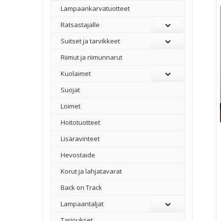
Lampaankarvatuotteet
Ratsastajalle
Suitset ja tarvikkeet
Riimut ja riimunnarut
Kuolaimet
Suojat
Loimet
Hoitotuotteet
Lisäravinteet
Hevostaide
Korut ja lahjatavarat
Back on Track
Lampaantaljat
Tarjoukset