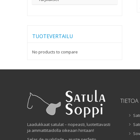
TUOTEVERTAILU
No products to compare
TIETOA
Sat
Laadukkaat satulat – nopeasti, luotettavasti
Sat
ja ammattitaidolla oikeaan hintaan!
Sov
Selas de qualidade – ajuste perfeito,