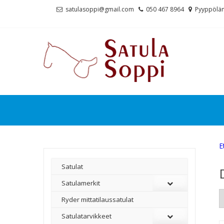
Skip
Skip
satulasoppi@gmail.com
050 467 8964
Pyyppölän
to
to
navigation
content
E
Satulat
Satulamerkit
Ryder mittatilaussatulat
Satulatarvikkeet
–