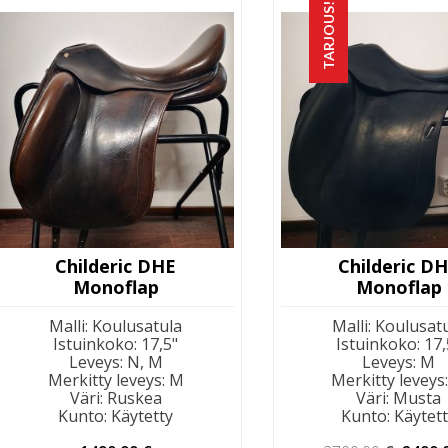
TARJOUS!
Childeric DHE
Childeric D
Monoflap
Monoflap
Malli
:
Koulusatula
Malli
:
Koulusat
Istuinkoko
:
17,5"
Istuinkoko
:
17,
Leveys
:
N, M
Leveys
:
M
Merkitty leveys
:
M
Merkitty leveys
Väri
:
Ruskea
Väri
:
Musta
Kunto
:
Käytetty
Kunto
:
Käytet