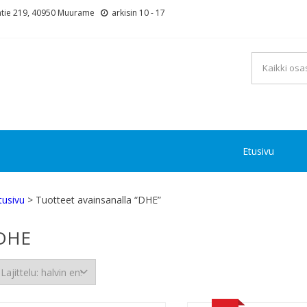
tie 219, 40950 Muurame
arkisin 10 - 17
Etusivu
tusivu
> Tuotteet avainsanalla “DHE”
DHE