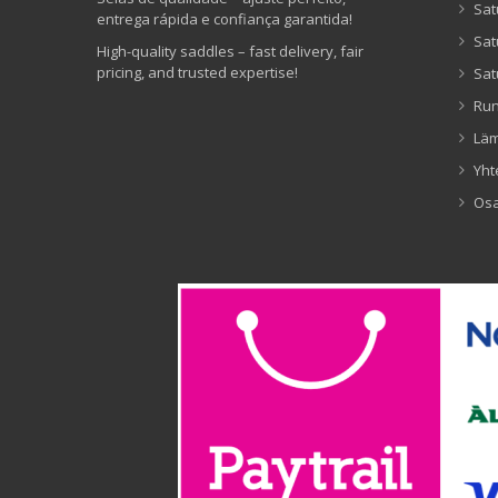
Sat
entrega rápida e confiança garantida!
Sat
High-quality saddles – fast delivery, fair
pricing, and trusted expertise!
Sat
Ru
Lä
Yht
Os