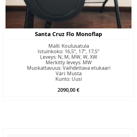
Santa Cruz Flo Monoflap
Malli
:
Koulusatula
Istuinkoko
:
16,5", 17", 17,5"
Leveys
:
N, M, MW, W, XW
Merkitty leveys
:
MW
Muokattavuus
:
Vaihdettava etukaari
Väri
:
Musta
Kunto
:
Uusi
2090,00
€