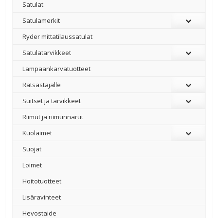
Satulat
Satulamerkit
Ryder mittatilaussatulat
Satulatarvikkeet
–
Lampaankarvatuotteet
Ratsastajalle
Suitset ja tarvikkeet
Riimut ja riimunnarut
Kuolaimet
Suojat
Loimet
Hoitotuotteet
Lisäravinteet
Hevostaide