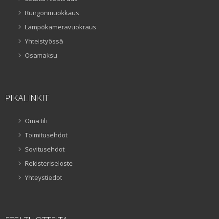
Rungonmuokkaus
Lämpökameravuokraus
Yhteistyössä
Osamaksu
PIKALINKIT
Oma tili
Toimitusehdot
Sovitusehdot
Rekisteriseloste
Yhteystiedot