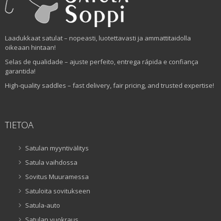
Laadukkaat satulat – nopeasti, luotettavasti ja ammattitaidolla
oikeaan hintaan!
Selas de qualidade – ajuste perfeito, entrega rápida e confiança
garantida!
High-quality saddles – fast delivery, fair pricing, and trusted expertise!
TIETOA
Satulan myyntivälitys
Satula vaihdossa
Sovitus Muuramessa
Satuloita sovitukseen
Satula-auto
Satulan vuokraus