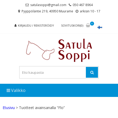
Skip
Skip
satulasoppi@gmail.com
050 467 8964
to
to
Pyyppöläntie 219, 40950 Muurame
arkisin 10 - 17
navigation
content
0
KIRJAUDU / REKISTERÖIDY
SOVITUSKORI(0)
Valikko
Etusivu
> Tuotteet avainsanalla “Flo”