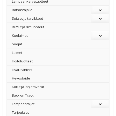
Lampaankarvatuotteet
Ratsastajalle
Suitset ja tarvikkeet
Riimut ja riimunnarut
Kuolaimet
Suojat
Loimet
Hoitotuotteet
Lisäravinteet
Hevostaide
Korut ja lahjatavarat
Back on Track
Lampaantaljat
Tarjoukset