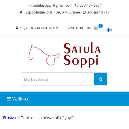
Skip
Skip
satulasoppi@gmail.com
050 467 8964
to
to
Pyyppöläntie 219, 40950 Muurame
arkisin 10 - 17
navigation
content
0
KIRJAUDU / REKISTERÖIDY
SOVITUSKORI(0)
Valikko
Etusivu
> Tuotteet avainsanalla “lyhyt”