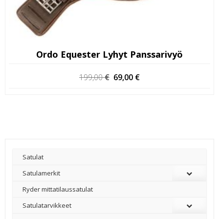
Ordo Equester Lyhyt Panssarivyö
Alkuperäinen
Nykyinen
199,00
€
69,00
€
hinta
hinta
oli:
on:
199,00 €.
69,00 €.
Satulat
Satulamerkit
Ryder mittatilaussatulat
Satulatarvikkeet
–