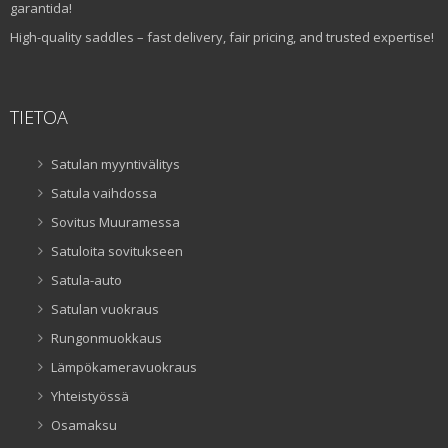
garantida!
High-quality saddles – fast delivery, fair pricing, and trusted expertise!
TIETOA
Satulan myyntivälitys
Satula vaihdossa
Sovitus Muuramessa
Satuloita sovitukseen
Satula-auto
Satulan vuokraus
Rungonmuokkaus
Lämpökameravuokraus
Yhteistyössä
Osamaksu