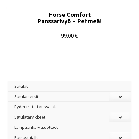
Horse Comfort
Panssarivyö – Pehmeä!
99,00
€
Satulat
Satulamerkit
Ryder mittatilaussatulat
Satulatarvikkeet
–
Lampaankarvatuotteet
Ratsastajalle