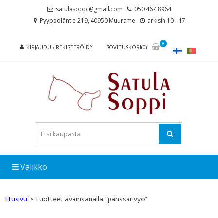
Skip
Skip
satulasoppi@gmail.com
050 467 8964
to
to
Pyyppöläntie 219, 40950 Muurame
arkisin 10 - 17
navigation
content
0
KIRJAUDU / REKISTERÖIDY
SOVITUSKORI(0)
Valikko
Etusivu
> Tuotteet avainsanalla “panssarivyö”