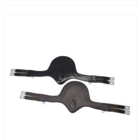
hinta
hinta
oli:
on:
135,90 €.
80,00 €.