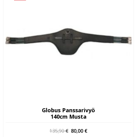
Globus Panssarivyö
140cm Musta
Alkuperäinen
Nykyinen
135,90
€
80,00
€