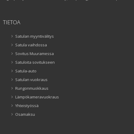
TIETOA
Satulan myyntivälitys
Satula vaihdossa
Sovitus Muuramessa
Satuloita sovitukseen
Satula-auto
Satulan vuokraus
Rungonmuokkaus
Lämpökameravuokraus
Yhteistyössä
Osamaksu