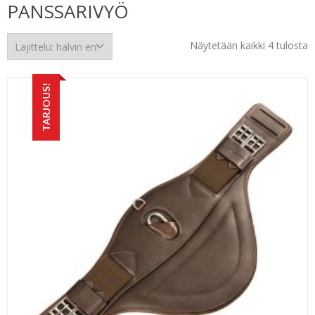
PANSSARIVYÖ
H
Näytetään kaikki 4 tulosta
e
TARJOUS!