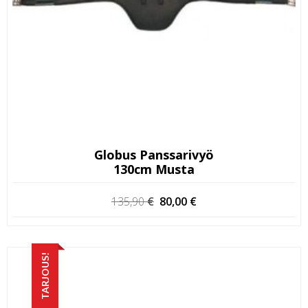
Globus Panssarivyö
130cm Musta
Alkuperäinen
Nykyinen
135,90
€
80,00
€
hinta
hinta
oli:
on:
135,90 €.
80,00 €.
TARJOUS!