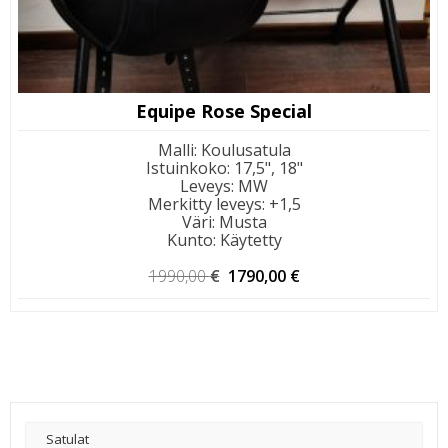
Equipe Rose Special
Malli
:
Koulusatula
Istuinkoko
:
17,5", 18"
Leveys
:
MW
Merkitty leveys
:
+1,5
Väri
:
Musta
Kunto
:
Käytetty
Alkuperäinen
Nykyinen
1990,00
€
1790,00
€
hinta
hinta
oli:
on:
1990,00 €.
1790,00 €.
Satulat