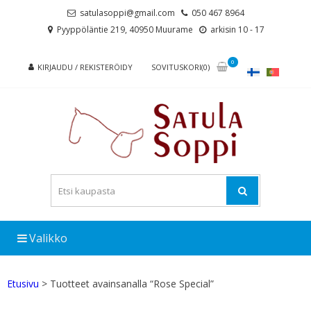
Skip
Skip
satulasoppi@gmail.com
050 467 8964
to
to
Pyyppöläntie 219, 40950 Muurame
arkisin 10 - 17
navigation
content
0
KIRJAUDU / REKISTERÖIDY
SOVITUSKORI(0)
Valikko
Etusivu
> Tuotteet avainsanalla “Rose Special”