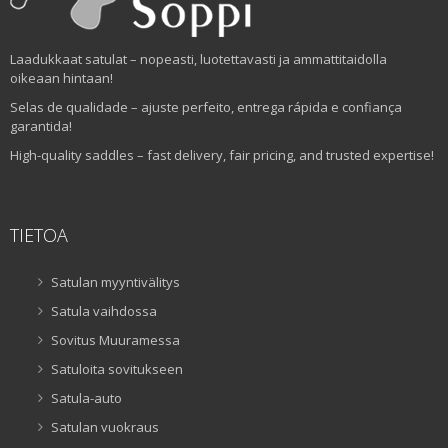
Laadukkaat satulat – nopeasti, luotettavasti ja ammattitaidolla
oikeaan hintaan!
Selas de qualidade – ajuste perfeito, entrega rápida e confiança
garantida!
High-quality saddles – fast delivery, fair pricing, and trusted expertise!
TIETOA
Satulan myyntivälitys
Satula vaihdossa
Sovitus Muuramessa
Satuloita sovitukseen
Satula-auto
Satulan vuokraus