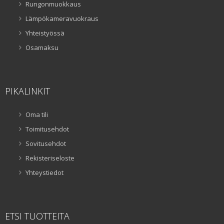
Rungonmuokkaus
Lämpökameravuokraus
Yhteistyössä
Osamaksu
PIKALINKIT
Oma tili
Toimitusehdot
Sovitusehdot
Rekisteriseloste
Yhteystiedot
ETSI TUOTTEITA