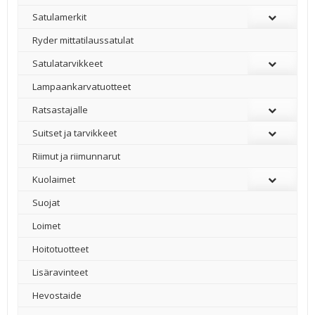
Satulamerkit
Ryder mittatilaussatulat
Satulatarvikkeet
–
Lampaankarvatuotteet
Ratsastajalle
Suitset ja tarvikkeet
Riimut ja riimunnarut
Kuolaimet
Suojat
Loimet
Hoitotuotteet
Lisäravinteet
Hevostaide