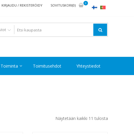
0
KIRJAUDU / REKISTERÖIDY
SOVITUSKORI(0)
Toiminta
Toimitusehdot
Yhteystiedot
Halvin
Näytetään kaikki 11 tulosta
ensin