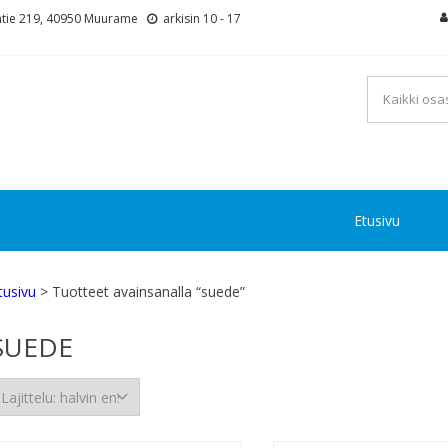
tie 219, 40950 Muurame
arkisin 10 - 17
Etusivu
tusivu
> Tuotteet avainsanalla “suede”
SUEDE