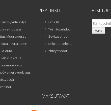
PIKALINKIT
ETSI TUO
Etsi:
ulan myyntivälitys
Oma tili
ula vaihdossa
Toimitusehdot
Haku
itus Muuramessa
Sovitusehdot
uloita sovitukseen
Rekisteriseloste
ula-auto
Yhteystiedot
ulan vuokraus
ngonmuokkaus
mpökameravuokraus
eistyössä
amaksu
MAKSUTAVAT