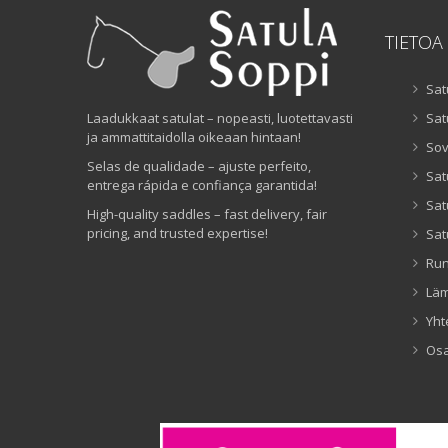
TIETOA
Sat
Laadukkaat satulat – nopeasti, luotettavasti
Sat
ja ammattitaidolla oikeaan hintaan!
Sov
Selas de qualidade – ajuste perfeito,
Sat
entrega rápida e confiança garantida!
Sat
High-quality saddles – fast delivery, fair
pricing, and trusted expertise!
Sat
Ru
Lä
Yht
Os