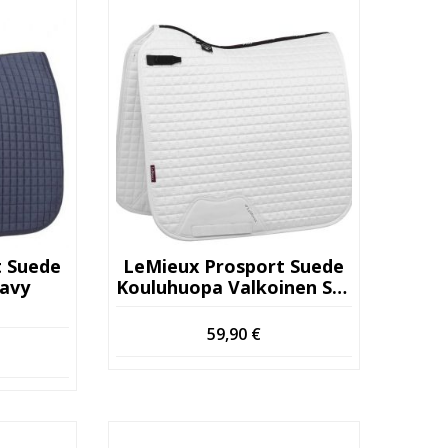
t Suede
LeMieux Prosport Suede
avy
Kouluhuopa Valkoinen S/M
59,90
€