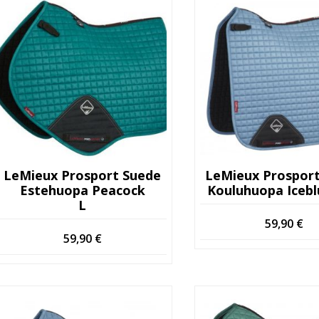
LeMieux Prosport Suede
LeMieux Prospor
Estehuopa Peacock
Kouluhuopa Icebl
L
59,90
€
59,90
€