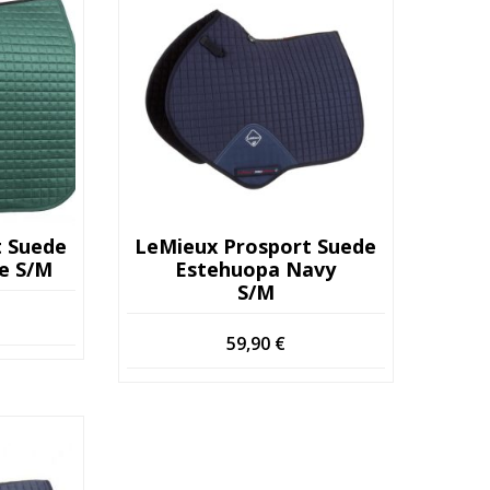
t Suede
LeMieux Prosport Suede
e S/M
Estehuopa Navy
S/M
59,90
€