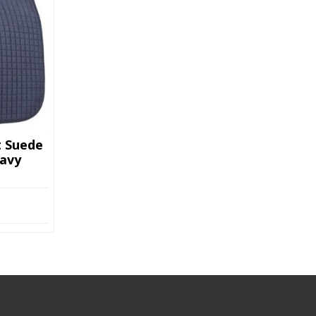
t Suede
avy