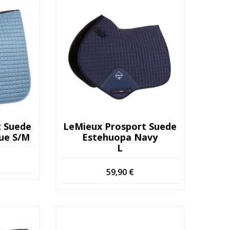
t Suede
LeMieux Prosport Suede
ue S/M
Estehuopa Navy
L
59,90
€