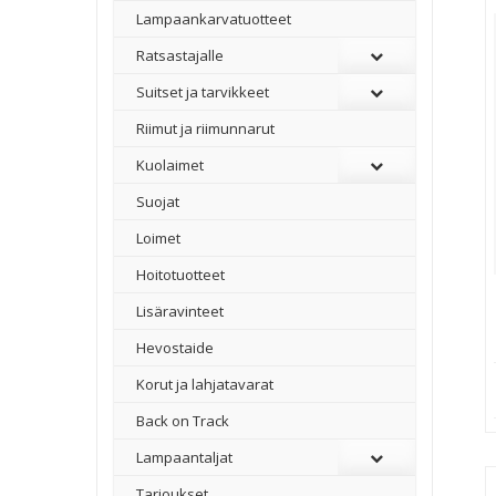
Lampaankarvatuotteet
Ratsastajalle
Suitset ja tarvikkeet
Riimut ja riimunnarut
Kuolaimet
Suojat
Loimet
Hoitotuotteet
Lisäravinteet
Hevostaide
Korut ja lahjatavarat
Back on Track
Lampaantaljat
Tarjoukset