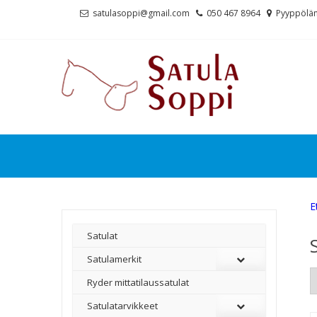
Skip
Skip
satulasoppi@gmail.com
050 467 8964
Pyyppölän
to
to
navigation
content
E
Satulat
Satulamerkit
Ryder mittatilaussatulat
Satulatarvikkeet
–