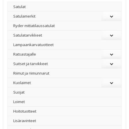
Satulat
Satulamerkit
Ryder mittatilaussatulat
Satulatarvikkeet
–
Lampaankarvatuotteet
Ratsastajalle
Suitset ja tarvikkeet
Riimut ja riimunnarut
Kuolaimet
Suojat
Loimet
Hoitotuotteet
Lisäravinteet