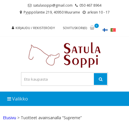
Skip
Skip
satulasoppi@gmail.com
050 467 8964
to
to
Pyyppöläntie 219, 40950 Muurame
arkisin 10 - 17
navigation
content
0
KIRJAUDU / REKISTERÖIDY
SOVITUSKORI(0)
Valikko
Etusivu
> Tuotteet avainsanalla “Supreme”