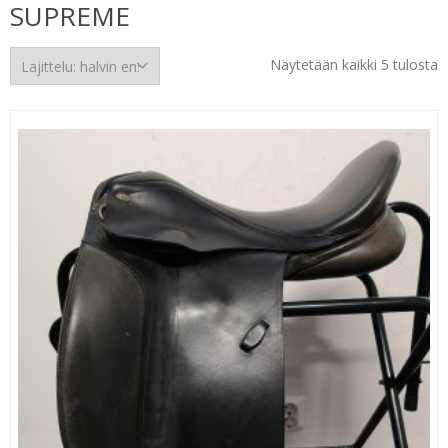
SUPREME
H
Näytetään kaikki 5 tulosta
e