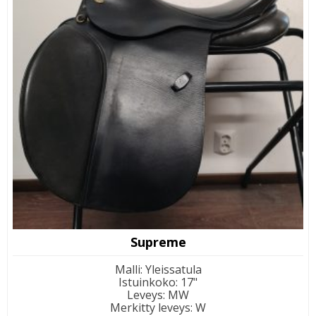
Supreme
Malli
:
Yleissatula
Istuinkoko
:
17"
Leveys
:
MW
Merkitty leveys
:
W