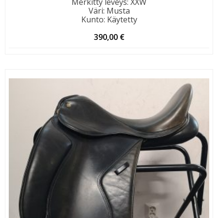
Merkitty leveys
:
XXW
Väri
:
Musta
Kunto
:
Käytetty
390,00
€