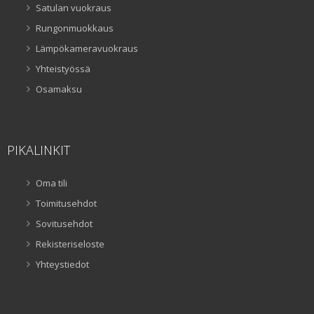
Satulan vuokraus
Rungonmuokkaus
Lämpökameravuokraus
Yhteistyössä
Osamaksu
PIKALINKIT
Oma tili
Toimitusehdot
Sovitusehdot
Rekisteriseloste
Yhteystiedot