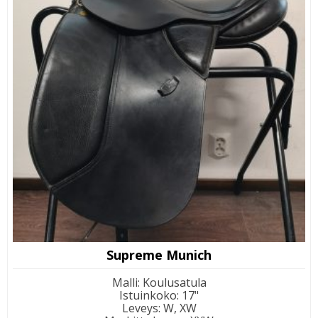
Supreme Munich
Malli
:
Koulusatula
Istuinkoko
:
17"
Leveys
:
W, XW