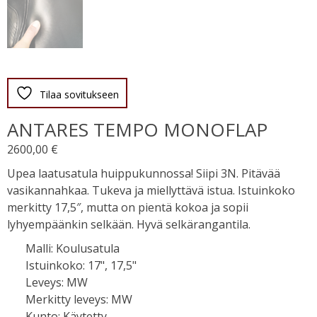
Tilaa sovitukseen
ANTARES TEMPO MONOFLAP
2600,00
€
Upea laatusatula huippukunnossa! Siipi 3N. Pitävää
vasikannahkaa. Tukeva ja miellyttävä istua. Istuinkoko
merkitty 17,5″, mutta on pientä kokoa ja sopii
lyhyempäänkin selkään. Hyvä selkärangantila.
Malli
:
Koulusatula
Istuinkoko
:
17", 17,5"
Leveys
:
MW
Merkitty leveys
:
MW
Kunto
:
Käytetty