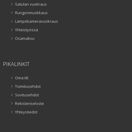
Satulan vuokraus
Rungonmuokkaus
Lämpökameravuokraus
Yhteistyössä
Osamaksu
PIKALINKIT
Oma tili
Toimitusehdot
Sovitusehdot
Rekisteriseloste
Yhteystiedot