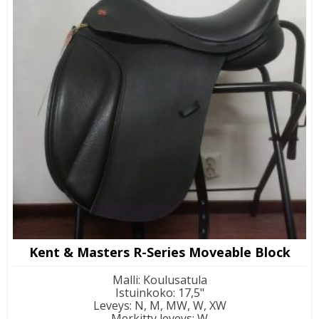
Kent & Masters R-Series Moveable Block
Malli
:
Koulusatula
Istuinkoko
:
17,5"
Leveys
:
N, M, MW, W, XW
Merkitty leveys
:
W