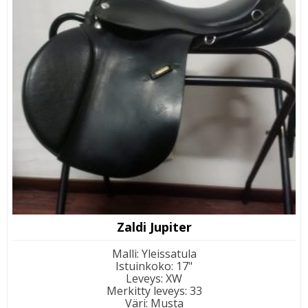
Zaldi Jupiter
Malli
:
Yleissatula
Istuinkoko
:
17"
Leveys
:
XW
Merkitty leveys
:
33
Väri
:
Musta