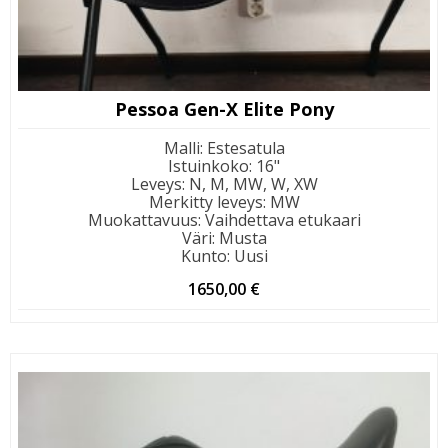
Pessoa Gen-X Elite Pony
Malli
:
Estesatula
Istuinkoko
:
16"
Leveys
:
N, M, MW, W, XW
Merkitty leveys
:
MW
Muokattavuus
:
Vaihdettava etukaari
Väri
:
Musta
Kunto
:
Uusi
1650,00
€