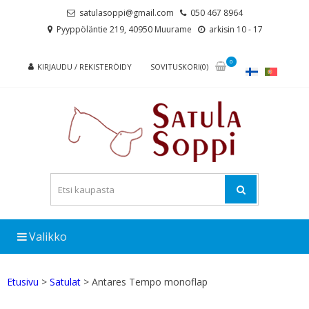
Skip
Skip
satulasoppi@gmail.com
050 467 8964
to
to
Pyyppöläntie 219, 40950 Muurame
arkisin 10 - 17
navigation
content
0
KIRJAUDU / REKISTERÖIDY
SOVITUSKORI(0)
Valikko
Etusivu
>
Satulat
> Antares Tempo monoflap