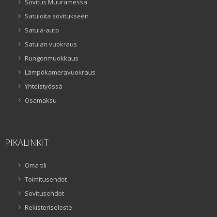
Sovitus Muuramessa
Satuloita sovitukseen
Satula-auto
Satulan vuokraus
Rungonmuokkaus
Lämpökameravuokraus
Yhteistyössä
Osamaksu
PIKALINKIT
Oma tili
Toimitusehdot
Sovitusehdot
Rekisteriseloste