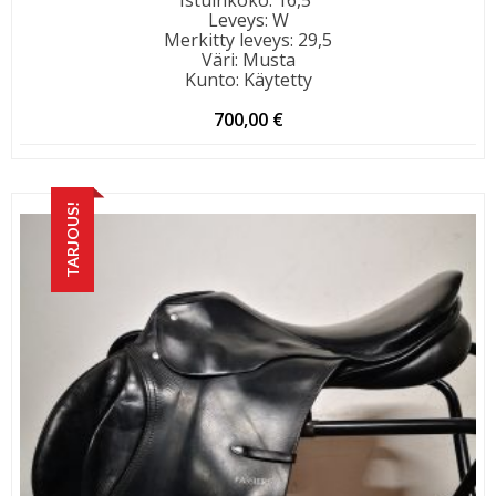
Istuinkoko
:
16,5"
Leveys
:
W
Merkitty leveys
:
29,5
Väri
:
Musta
Kunto
:
Käytetty
700,00
€
TARJOUS!