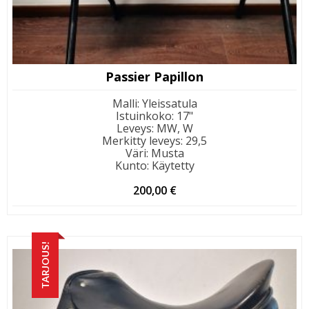
Passier Papillon
Malli
:
Yleissatula
Istuinkoko
:
17"
Leveys
:
MW, W
Merkitty leveys
:
29,5
Väri
:
Musta
Kunto
:
Käytetty
200,00
€
TARJOUS!