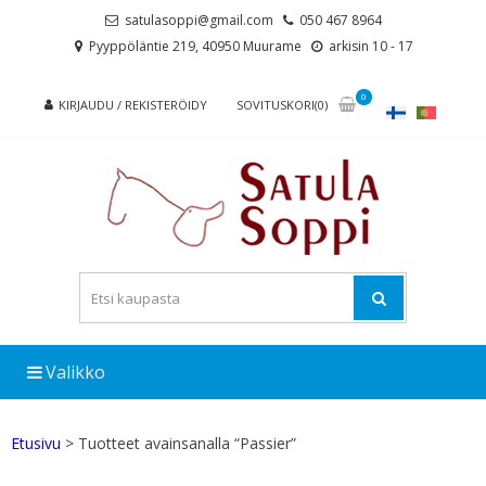
Skip
Skip
satulasoppi@gmail.com
050 467 8964
to
to
Pyyppöläntie 219, 40950 Muurame
arkisin 10 - 17
navigation
content
0
KIRJAUDU / REKISTERÖIDY
SOVITUSKORI(0)
Valikko
Etusivu
> Tuotteet avainsanalla “Passier”