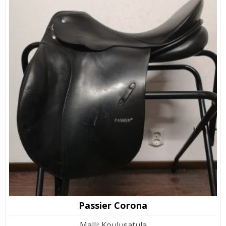
Passier Corona
Malli
:
Koulusatula