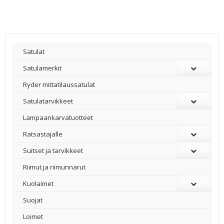
Satulat
Satulamerkit
Ryder mittatilaussatulat
Satulatarvikkeet
–
Lampaankarvatuotteet
Ratsastajalle
Suitset ja tarvikkeet
Riimut ja riimunnarut
Kuolaimet
Suojat
Loimet