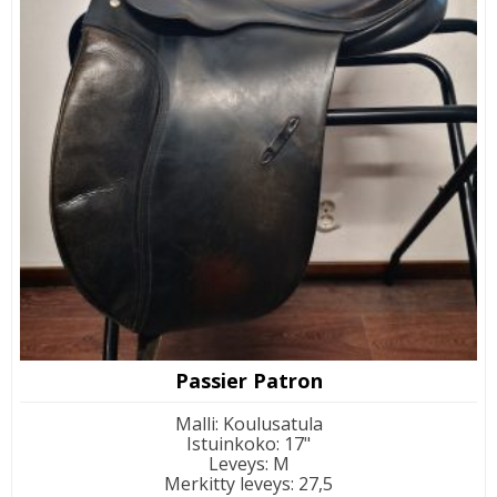
Passier Patron
Malli
:
Koulusatula
Istuinkoko
:
17"
Leveys
:
M
Merkitty leveys
:
27,5