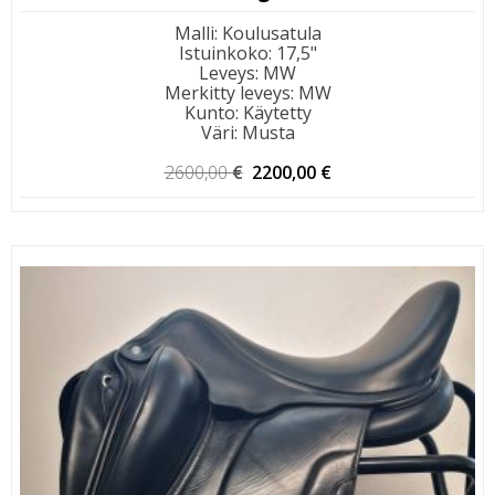
Malli
:
Koulusatula
Istuinkoko
:
17,5"
Leveys
:
MW
Merkitty leveys
:
MW
Kunto
:
Käytetty
Väri
:
Musta
Alkuperäinen
Nykyinen
2600,00
€
2200,00
€
hinta
hinta
oli:
on:
2600,00 €.
2200,00 €.