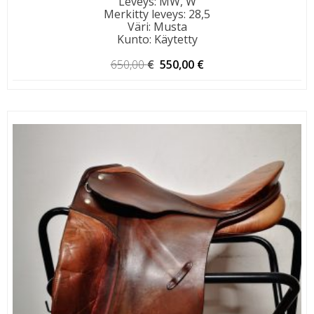
Leveys
:
MW, W
Merkitty leveys
:
28,5
Väri
:
Musta
Kunto
:
Käytetty
Alkuperäinen
Nykyinen
650,00
€
550,00
€
hinta
hinta
oli:
on:
650,00 €.
550,00 €.