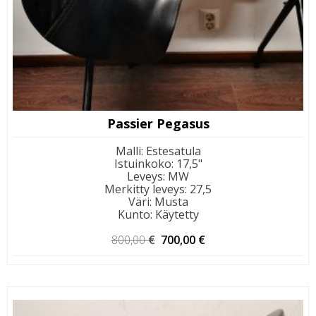
Passier Pegasus
Malli
:
Estesatula
Istuinkoko
:
17,5"
Leveys
:
MW
Merkitty leveys
:
27,5
Väri
:
Musta
Kunto
:
Käytetty
Alkuperäinen
Nykyinen
800,00
€
700,00
€
hinta
hinta
oli:
on:
800,00 €.
700,00 €.