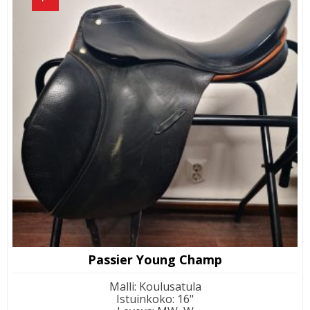
Passier Young Champ
Malli
:
Koulusatula
Istuinkoko
:
16"