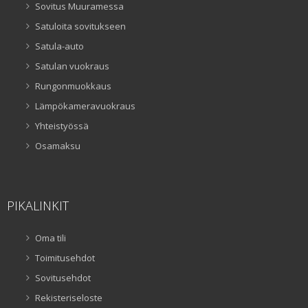
Sovitus Muuramessa
Satuloita sovitukseen
Satula-auto
Satulan vuokraus
Rungonmuokkaus
Lämpökameravuokraus
Yhteistyössä
Osamaksu
PIKALINKIT
Oma tili
Toimitusehdot
Sovitusehdot
Rekisteriseloste