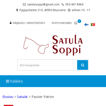
Skip
Skip
satulasoppi@gmail.com
050 467 8964
to
to
Pyyppöläntie 219, 40950 Muurame
arkisin 10 - 17
navigation
content
0
KIRJAUDU / REKISTERÖIDY
SOVITUSKORI(0)
Valikko
Etusivu
>
Satulat
> Passier Patron