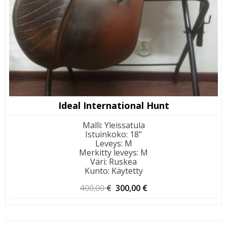
Ideal International Hunt
Malli
:
Yleissatula
Istuinkoko
:
18"
Leveys
:
M
Merkitty leveys
:
M
Väri
:
Ruskea
Kunto
:
Käytetty
Alkuperäinen
Nykyinen
400,00
€
300,00
€
hinta
hinta
oli:
on:
400,00 €.
300,00 €.