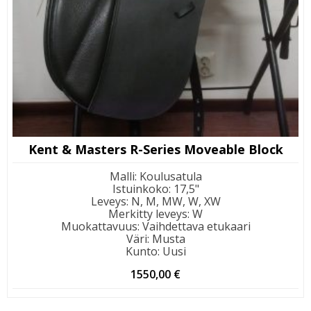
Kent & Masters R-Series Moveable Block
Malli
:
Koulusatula
Istuinkoko
:
17,5"
Leveys
:
N, M, MW, W, XW
Merkitty leveys
:
W
Muokattavuus
:
Vaihdettava etukaari
Väri
:
Musta
Kunto
:
Uusi
1550,00
€