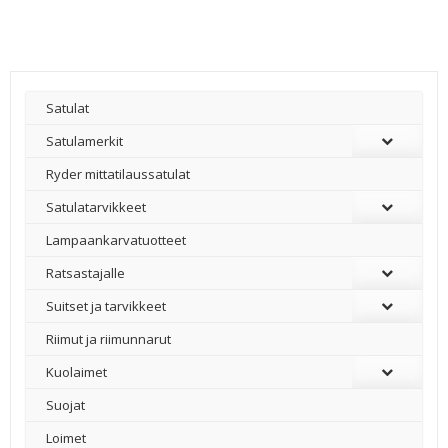
Satulat
Satulamerkit
Ryder mittatilaussatulat
Satulatarvikkeet
–
Lampaankarvatuotteet
Ratsastajalle
Suitset ja tarvikkeet
Riimut ja riimunnarut
Kuolaimet
Suojat
Loimet