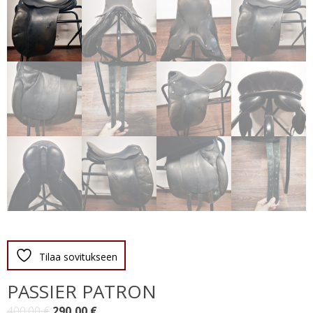
Tilaa sovitukseen
PASSIER PATRON
Alkuperäinen
Nykyinen
400,00
€
290,00
€