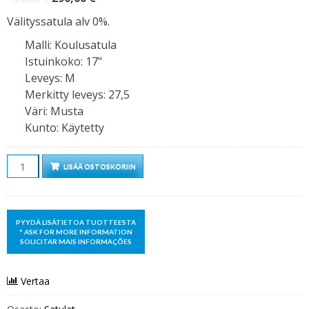
hinta
hinta
Välityssatula alv 0%.
oli:
on:
Malli
:
Koulusatula
400,00 €.
290,00 €.
Istuinkoko
:
17"
Leveys
:
M
Merkitty leveys
:
27,5
Väri
:
Musta
Kunto
:
Käytetty
Määrä
LISÄÄ OSTOSKORIIN
Vertaa