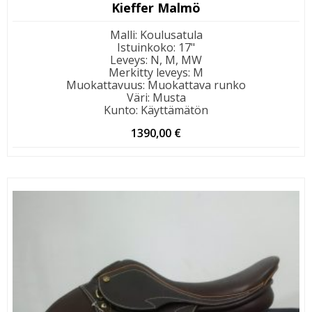
Kieffer Malmö
Malli
:
Koulusatula
Istuinkoko
:
17"
Leveys
:
N, M, MW
Merkitty leveys
:
M
Muokattavuus
:
Muokattava runko
Väri
:
Musta
Kunto
:
Käyttämätön
1390,00
€