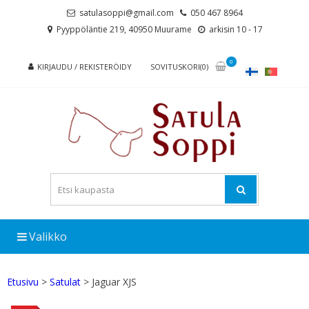
Skip
Skip
satulasoppi@gmail.com
050 467 8964
to
to
Pyyppöläntie 219, 40950 Muurame
arkisin 10 - 17
navigation
content
0
KIRJAUDU / REKISTERÖIDY
SOVITUSKORI(0)
Valikko
Etusivu
>
Satulat
> Jaguar XJS