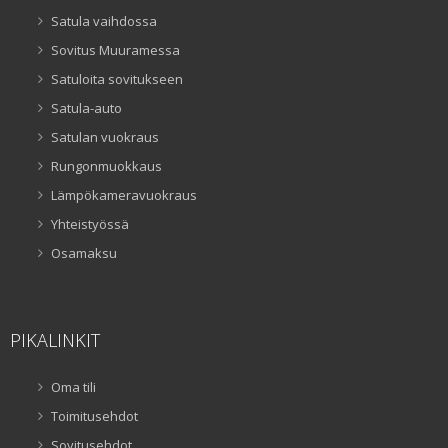
Satula vaihdossa
Sovitus Muuramessa
Satuloita sovitukseen
Satula-auto
Satulan vuokraus
Rungonmuokkaus
Lämpökameravuokraus
Yhteistyössä
Osamaksu
PIKALINKIT
Oma tili
Toimitusehdot
Sovitusehdot