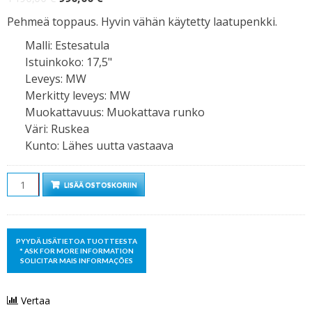
hinta
hinta
Pehmeä toppaus. Hyvin vähän käytetty laatupenkki.
oli:
on:
Malli
:
Estesatula
1490,00 €.
990,00 €.
Istuinkoko
:
17,5"
Leveys
:
MW
Merkitty leveys
:
MW
Muokattavuus
:
Muokattava runko
Väri
:
Ruskea
Kunto
:
Lähes uutta vastaava
Määrä
LISÄÄ OSTOSKORIIN
Vertaa