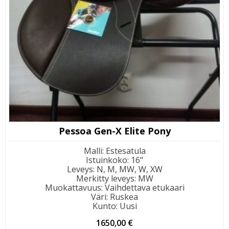
Pessoa Gen-X Elite Pony
Malli
:
Estesatula
Istuinkoko
:
16"
Leveys
:
N, M, MW, W, XW
Merkitty leveys
:
MW
Muokattavuus
:
Vaihdettava etukaari
Väri
:
Ruskea
Kunto
:
Uusi
1650,00
€