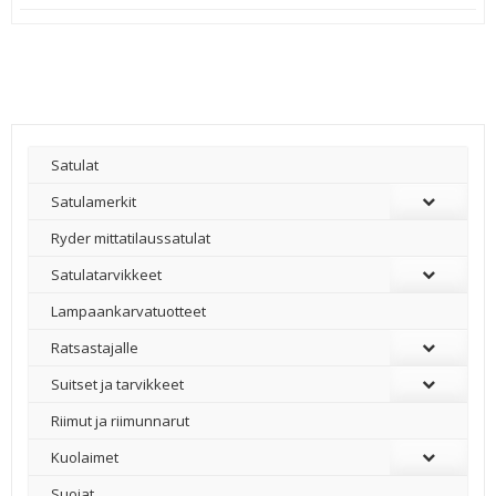
Satulat
Satulamerkit
Ryder mittatilaussatulat
Satulatarvikkeet
–
Lampaankarvatuotteet
Ratsastajalle
Suitset ja tarvikkeet
Riimut ja riimunnarut
Kuolaimet
Suojat